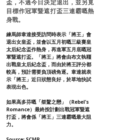
盃，不過今日決定退出，並另覓
目標作冠軍暨遮打盃三連霸嘅熱
身戰。
練馬師韋達接受訪問時表示「將王」會
退出女皇盃，並會以五月初嘅三級賽皇
太后紀念盃作熱身，再進軍五月底嘅冠
軍暨遮打盃。「將王」將會由布文執韁
出戰皇太后紀念盃，而由於將王評分都
較高，預計需要負頂磅角逐。韋達就表
示「將王」近日狀態良好，於草地快試
表現出色。
如果高多芬嘅「桀驁之戀」（Rebel's 
Romance）最終按計劃出戰冠軍暨遮
打盃，將會係「將王」三連霸嘅最大阻
力。
Source: SCMP