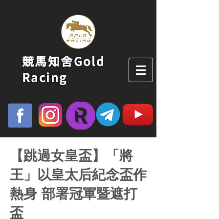
競馬知舍Gold
Racing
【跳過女皇盃】「將
王」以皇太后紀念盃作
熱身 部署冠軍暨遮打
盃