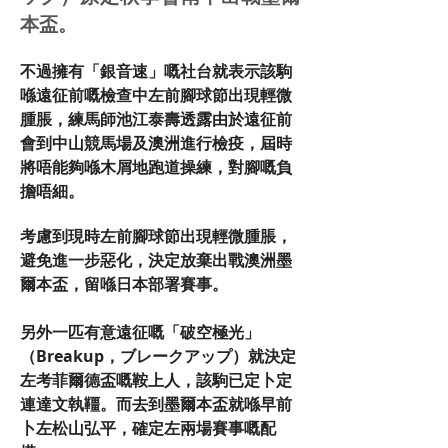
本盃。
不過擁有「銀音速」嘅社台就表示該駒
喺遠征前嘅檢查中左前腳球節出現輕微
腫脹，練馬師池江泰壽透露由於遠征前
會到中山競馬場及澳洲進行檢疫，屆時
將唔能夠喺木屑地跑道操練，對腳嘅負
擔唔細。
考慮到現時左前腳球節出現輕微腫脹，
避免進一步惡化，決定放棄出戰澳洲墨
爾本盃，留喺日本部署賽事。
另外一匹有意遠征嘅「破空極光」
（Breakup，ブレークアップ）就決定
左考菲爾德盃嘅鞍上人，該駒已定卜定
連達文執韁。而去到墨爾本盃就喺早前
卜左松山弘平，確定左兩場賽事嘅配