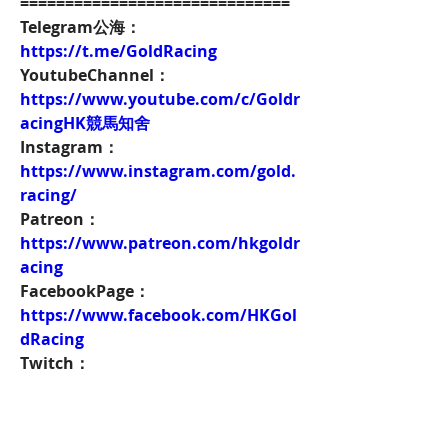
==============================
Telegram公海：
https://t.me/GoldRacing
YoutubeChannel：
https://www.youtube.com/c/Goldr
acingHK競馬知舍
Instagram：
https://www.instagram.com/gold.
racing/
Patreon：
https://www.patreon.com/hkgoldr
acing
FacebookPage：
https://www.facebook.com/HKGol
dRacing
Twitch：
https://www.twitch.tv/goldenrace
賽馬新聞：
https://www.hkgoldracing.com/ne