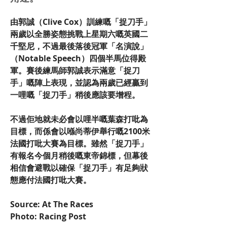
由郭誠（Clive Cox）訓練嘅「捉刀手」
兩歲以全勝姿態挑戰上星期六嘅英國二
千堅尼，不過最後落後冠軍「名演說」
（Notable Speech）四個半馬位得殿
軍。賽後練馬師郭誠表示滿意「捉刀
手」嘅陣上表現，並認為兩歲已經贏到
一哩嘅「捉刀手」稍後應該要增程。
不過佢地就未必會以哩半嘅葉森打吡為
目標，而係會以喺尚蒂伊舉行嘅2100米
法國打吡大賽為目標。雖然「捉刀手」
有報名今個月稍後嘅東帝錦標，但幕後
相信會避戰以確保「捉刀手」有足夠狀
態應付法國打吡大賽。
Source: At The Races
Photo: Racing Post