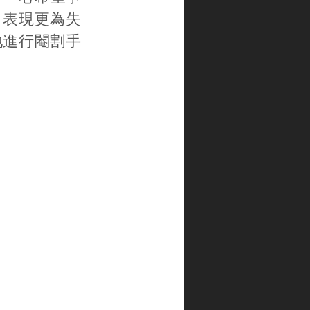
，表現更為失
他進行閹割手