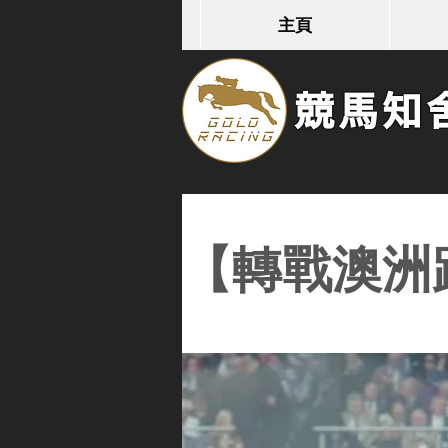
主頁
競馬知舍G
【轉戰澳洲