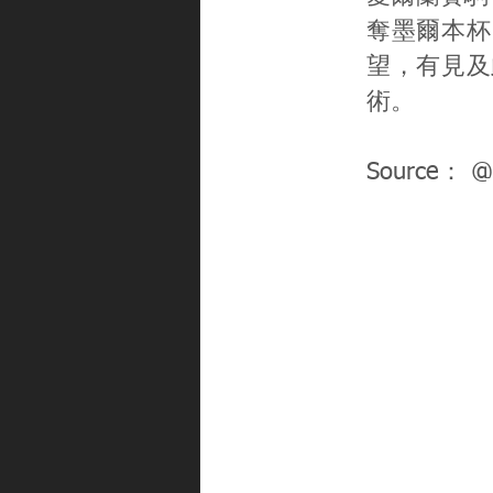
奪墨爾本杯
望，有見及
術。
Source： @