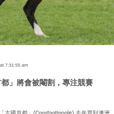
at 7:31:55 am
首都」將會被閹割，專注競賽
古國首都」(Constantinople) 去年賣到澳