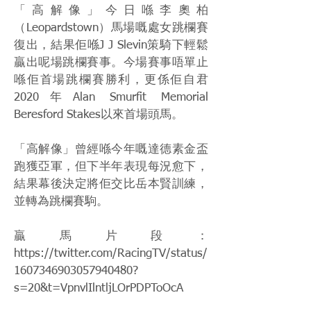
「高解像」今日喺李奧柏
（Leopardstown）馬場嘅處女跳欄賽
復出，結果佢喺J J Slevin策騎下輕鬆
贏出呢場跳欄賽事。今場賽事唔單止
喺佢首場跳欄賽勝利，更係佢自君
2020年Alan Smurfit Memorial
Beresford Stakes以來首場頭馬。
「高解像」曾經喺今年嘅達德素金盃
跑獲亞軍，但下半年表現每況愈下，
結果幕後決定將佢交比岳本賢訓練，
並轉為跳欄賽駒。
贏馬片段：
https://twitter.com/RacingTV/status/
1607346903057940480?
s=20&t=VpnvlIlntljLOrPDPToOcA