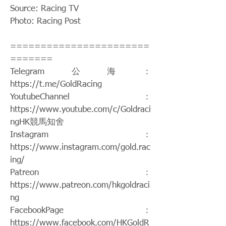
Source: Racing TV
Photo: Racing Post
=======================
=======
Telegram公海：
https://t.me/GoldRacing
YoutubeChannel：
https://www.youtube.com/c/Goldraci
ngHK
競馬知舍
Instagram：
https://www.instagram.com/gold.rac
ing/
Patreon：
https://www.patreon.com/hkgoldraci
ng
FacebookPage：
https://www.facebook.com/HKGoldR