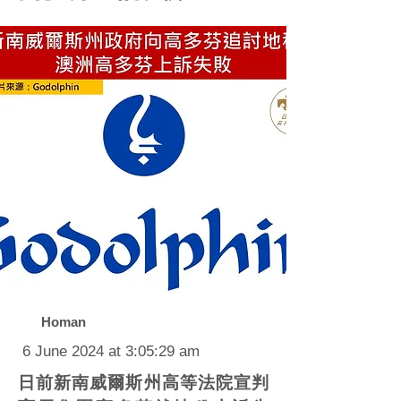
Homan
6 June 2024 at 3:05:29 am
日前新南威爾斯州高等法院宣判