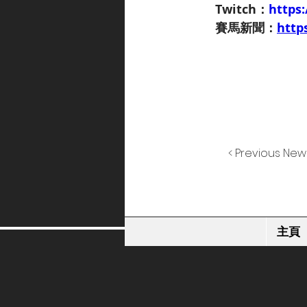
Twitch：
https
賽馬新聞：
http
< Previous New
主頁