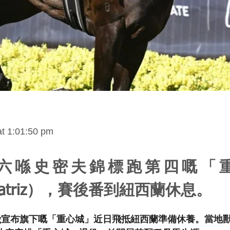
at 1:01:50 pm
六喺史密夫錦標跑第四嘅「
ratriz），賽後番到紐西蘭休息。
Racing宣布旗下嘅「重心城」近日飛抵紐西蘭準備休養。當