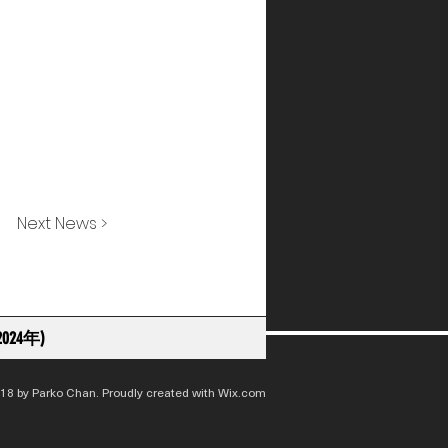
Next News >
024年)
18 by Parko Chan. Proudly created with
Wix.com