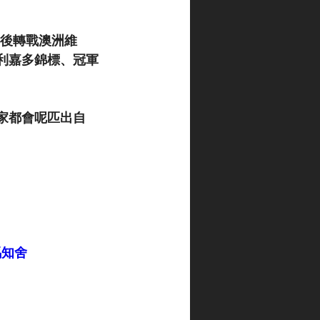
其後轉戰澳洲維
利嘉多錦標、冠軍
家都會呢匹出自
競馬知舍