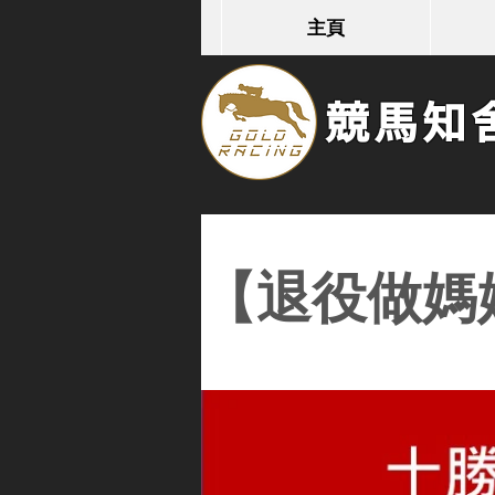
主頁
競馬知舍G
【退役做媽