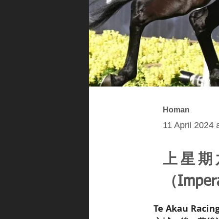
Homan
11 April 2024 
上星期
（Impe
Te Akau 