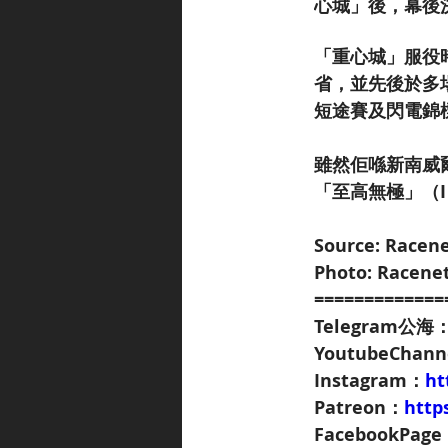
心城」後，幕後
「重心城」服役
省，並先後於多
短途賽及閃電錦
雖然佢喺新南威
「至高無極」（I A
Source: Racen
Photo: Racene
=============
Telegram公海
YoutubeChan
Instagram：
ht
Patreon：
http
FacebookPag