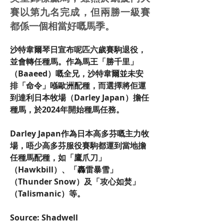
賽以第九名完成，但兩勝一級賽
都係一個相當好嘅馬季。
沙特韋爾琴日宣布呢匹六歲賽駒退役，
並會轉任種馬。作為馬王「勝千里」
（Baaeed）嘅全兄，沙特韋爾並未安
排「命令」喺歐洲配種，而選擇將佢運
到達利日本牧場（Darley Japan）擔任
種馬，於2024年開始種馬任務。
Darley Japan作為日本高多芬嘅主力牧
場，唔少高多芬服役賽駒都運到當地擔
任種馬配種，如「鷹爪刀」
（Hawkbill）、「轟雷暴雪」
（Thunder Snow）及「攻心如焚」
（Talismanic）等。
Source: Shadwell