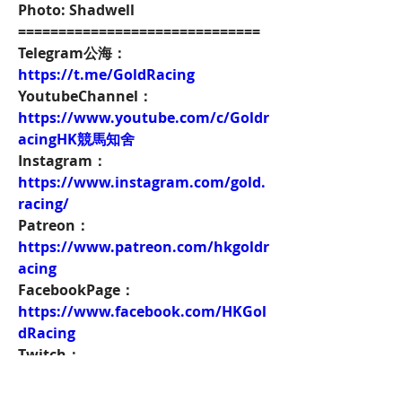
Photo: Shadwell
==============================
Telegram公海：
https://t.me/GoldRacing
YoutubeChannel：
https://www.youtube.com/c/Goldr
acingHK競馬知舍
Instagram：
https://www.instagram.com/gold.
racing/
Patreon：
https://www.patreon.com/hkgoldr
acing
FacebookPage：
https://www.facebook.com/HKGol
dRacing
Twitch：
https://www.twitch.tv/goldenrace
賽馬新聞：