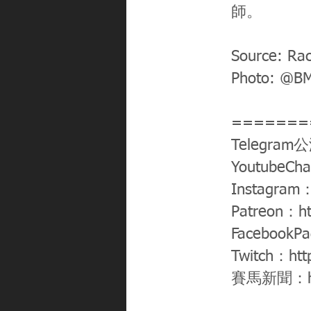
師。
Source: Ra
Photo: @B
=======
Telegram
YoutubeCh
Instagram
Patreon：
h
FacebookP
Twitch：
htt
賽馬新聞：