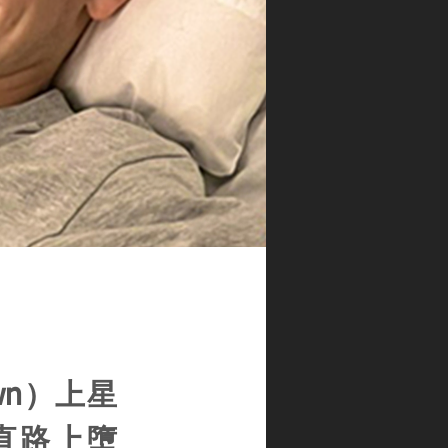
wn）上星
於直路上墮