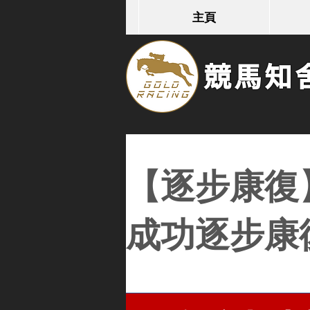
主頁
競馬知舍G
【逐步康復
成功逐步康