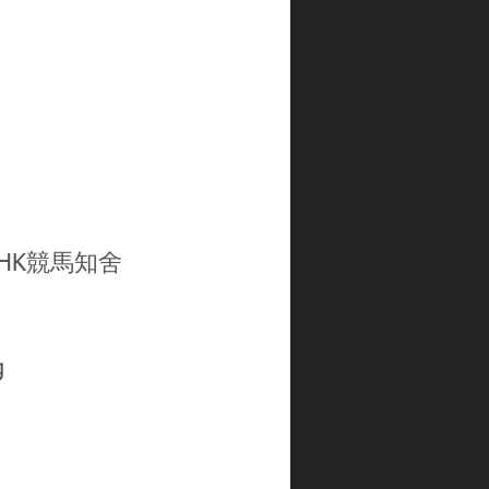
gHK
競馬知舍
g