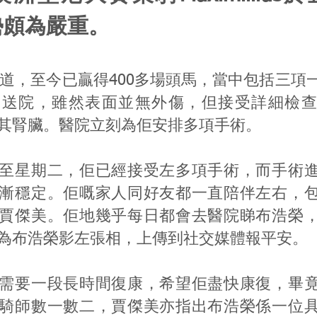
勢頗為嚴重。
年出道，至今已贏得400多場頭馬，當中包括三項
後送院，雖然表面並無外傷，但接受詳細檢查
其腎臟。醫院立刻為佢安排多項手術。
至星期二，佢已經接受左多項手術，而手術
漸穩定。佢嘅家人同好友都一直陪伴左右，
賈傑美。佢地幾乎每日都會去醫院睇布浩榮
為布浩榮影左張相，上傳到社交媒體報平安。
需要一段長時間復康，希望佢盡快康復，畢
騎師數一數二，賈傑美亦指出布浩榮係一位