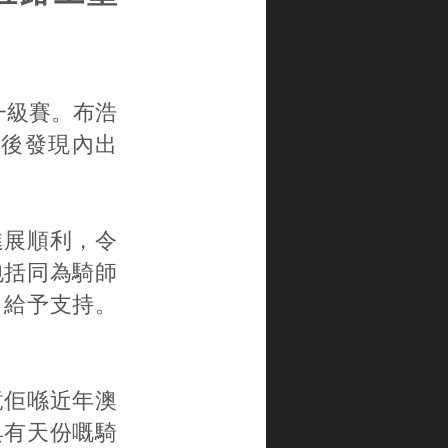
一級賽。布浩
後發現內出
進展順利，令
包括同為騎師
，給予支持。
竟佢喺近年澳
具有天份嘅騎