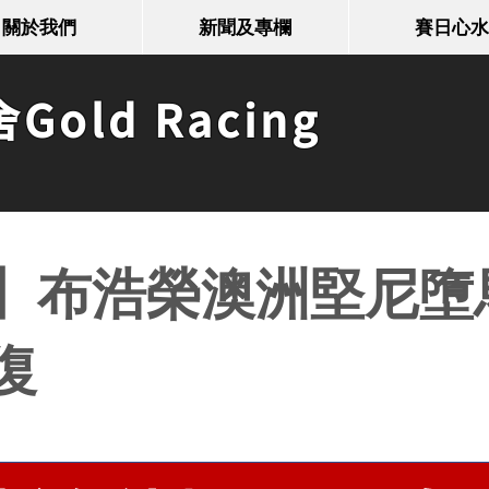
關於我們
新聞及專欄
賽日心水
old Racing
】布浩榮澳洲堅尼墮
復