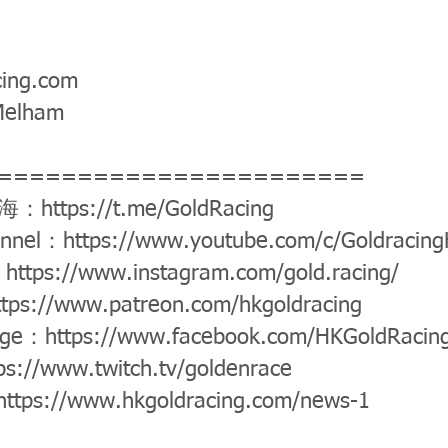
cing.com
Melham
=======================
公海：
https://t.me/GoldRacing
annel：
https://www.youtube.com/c/Goldracin
：
https://www.instagram.com/gold.racing/
ttps://www.patreon.com/hkgoldracing
age：
https://www.facebook.com/HKGoldRacin
ps://www.twitch.tv/goldenrace
https://www.hkgoldracing.com/news-1