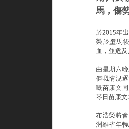
馬，傷
於2015
榮於墮馬
血，並危及
由星期六晚
佢嘅情況逐
嘅苗康文同
琴日苗康文
布浩榮將會
洲維省年輕