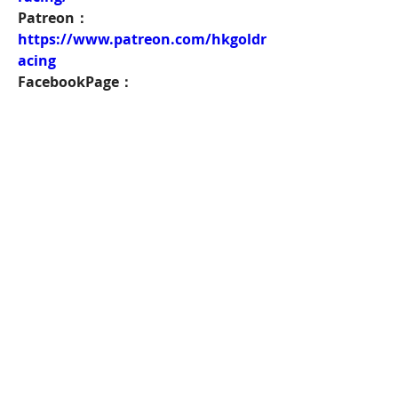
Patreon：
https://www.patreon.com/hkgoldr
acing
FacebookPage：
https://www.facebook.com/HKGol
dRacing
Twitch：
https://www.twitch.tv/goldenrace
賽馬新聞：
https://www.hkgoldracing.com/ne
ws-1