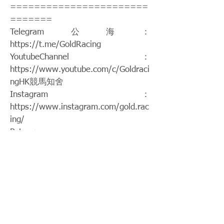
=======================
=======
Telegram公海：
https://t.me/GoldRacing
YoutubeChannel：
https://www.youtube.com/c/Goldraci
ngHK
競馬知舍
Instagram：
https://www.instagram.com/gold.rac
ing/
Patreon：
https://www.patreon.com/hkgoldraci
ng
FacebookPage：
https://www.facebook.com/HKGoldR
acing
Twitch：
https://www.twitch.tv/goldenrace