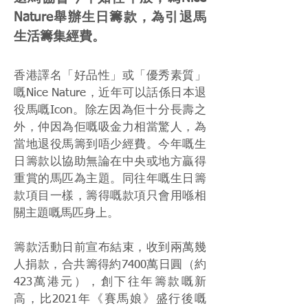
Nature舉辦生日籌款，為引退馬
生活籌集經費。
香港譯名「好品性」或「優秀素質」
嘅Nice Nature，近年可以話係日本退
役馬嘅Icon。除左因為佢十分長壽之
外，仲因為佢嘅吸金力相當驚人，為
當地退役馬籌到唔少經費。今年嘅生
日籌款以協助無論在中央或地方贏得
重賞的馬匹為主題。同往年嘅生日籌
款項目一樣，籌得嘅款項只會用喺相
關主題嘅馬匹身上。
籌款活動日前宣布結束，收到兩萬幾
人捐款，合共籌得約7400萬日圓（約
423萬港元），創下往年籌款嘅新
高，比2021年《賽馬娘》盛行後嘅