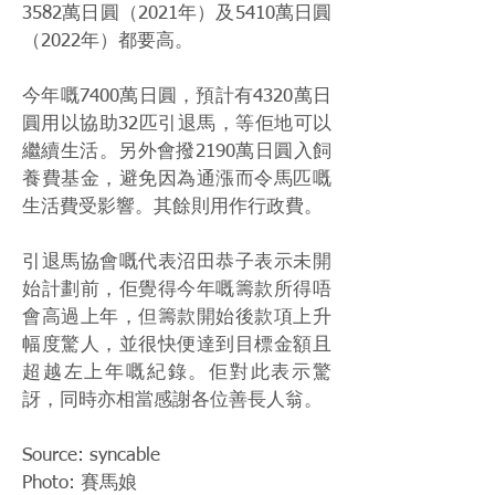
3582萬日圓（2021年）及5410萬日圓
（2022年）都要高。
今年嘅7400萬日圓，預計有4320萬日
圓用以協助32匹引退馬，等佢地可以
繼續生活。另外會撥2190萬日圓入飼
養費基金，避免因為通漲而令馬匹嘅
生活費受影響。其餘則用作行政費。
引退馬協會嘅代表沼田恭子表示未開
始計劃前，佢覺得今年嘅籌款所得唔
會高過上年，但籌款開始後款項上升
幅度驚人，並很快便達到目標金額且
超越左上年嘅紀錄。佢對此表示驚
訝，同時亦相當感謝各位善長人翁。
Source: syncable
Photo: 賽馬娘