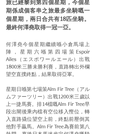
旅已經黎到第四個星期，今個星
期係成個客串之旅最多坐騎嘅一
個星期，兩日合共有18匹坐騎。
最終何澤堯取得一冠一亞。
何澤堯今個星期繼續喺小倉馬場上
陣，星期六喺第四場策Espoir
Ailes（エスポワールエール）出戰
1800米三勝未勝利賽，直路轉出外欄
望空直撲終點，結果取得亞軍。
星期日喺第七場策Alm Fir Tree（アル
ムファーツリー）出戰1200米三歲以
上一捷馬賽。排14檔嘅Alm Fir Tree早
段出閘後乘內檔有空位移入慳位，轉
入直路撬位望空上前，終點前壓倒其
他對手贏馬。Alm Fir Tree為賽前第八