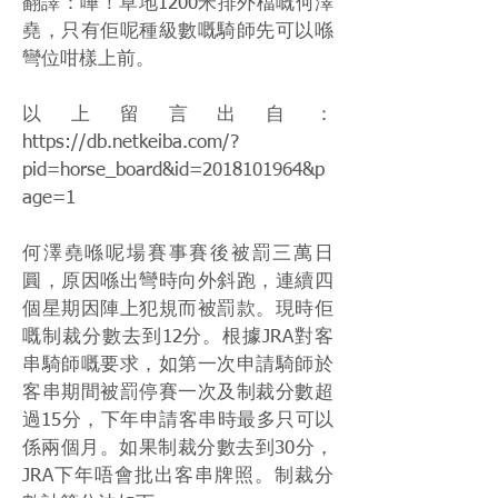
翻譯：嘩！草地1200米排外檔嘅何澤
堯，只有佢呢種級數嘅騎師先可以喺
彎位咁樣上前。
以上留言出自：
https://db.netkeiba.com/?
pid=horse_board&id=2018101964&p
age=1
何澤堯喺呢場賽事賽後被罰三萬日
圓，原因喺出彎時向外斜跑，連續四
個星期因陣上犯規而被罰款。現時佢
嘅制裁分數去到12分。根據JRA對客
串騎師嘅要求，如第一次申請騎師於
客串期間被罰停賽一次及制裁分數超
過15分，下年申請客串時最多只可以
係兩個月。如果制裁分數去到30分，
JRA下年唔會批出客串牌照。制裁分