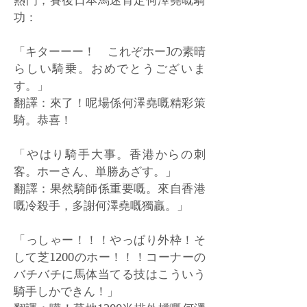
熱門，賽後日本馬迷肯定何澤堯嘅騎
功：
「キターーー！ これぞホーJの素晴
らしい騎乗。おめでとうございま
す。」
翻譯：來了！呢場係何澤堯嘅精彩策
騎。恭喜！
「やはり騎手大事。香港からの刺
客。ホーさん、単勝あざす。」
翻譯：果然騎師係重要嘅。來自香港
嘅冷殺手，多謝何澤堯嘅獨贏。」
「っしゃー！！！やっぱり外枠！そ
して芝1200のホー！！！コーナーの
バチバチに馬体当てる技はこういう
騎手しかできん！」