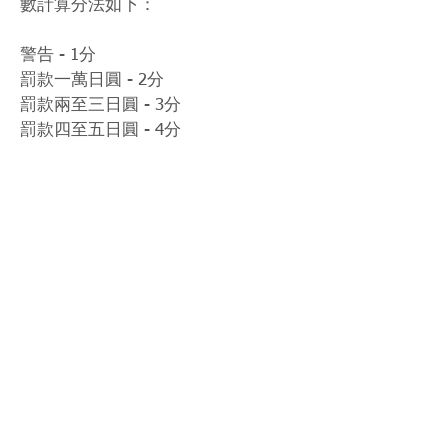
數計算分法如下：
警告 - 1分
罰款一萬日圓 - 2分
罰款兩至三日圓 - 3分
罰款四至五日圓 - 4分
罰款七萬日圓 - 5分
罰款十萬日圓 - 8分
停賽 - 10分 + 停賽日數x2 （e.g. 停
賽兩日 = 10 + 2x2 = 14分）
下星期就會係何澤堯日本之旅嘅最後
一星期，如果佢喺陣上犯規兼罰賽，
有可能影響下年來日客串。不過又咁
講，其實機會都低嘅。下星期佢將會
喺札幌上陣，出戰世界星級騎師賽，
希望佢可以延續每星期一頭馬嘅強勢
喇！