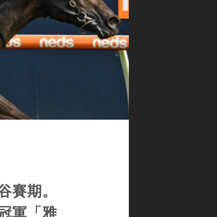
谷賽期。
冠軍「雅