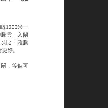
1200米一
雅騰雲」入閘
以比「雅騰
會更好。
入閘，等佢可