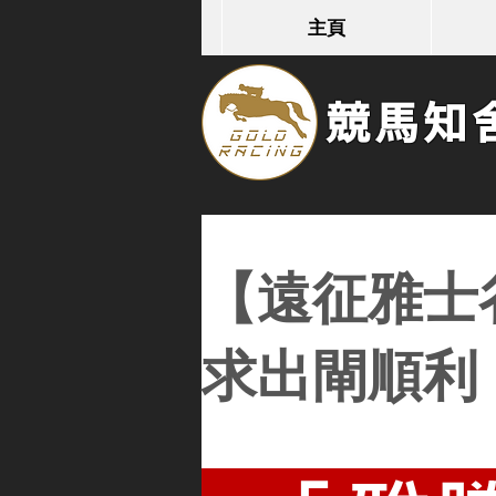
主頁
競馬知舍G
【遠征雅士
求出閘順利