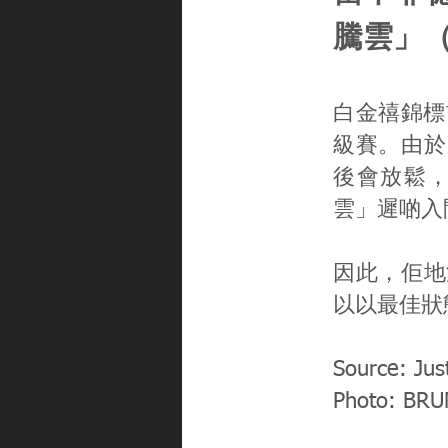
騰雲」（
白金禧錦標
級賽。由於
後會放鬆
雲」遲啲入
因此，佢地
以以最佳狀
Source: Jus
Photo: BR