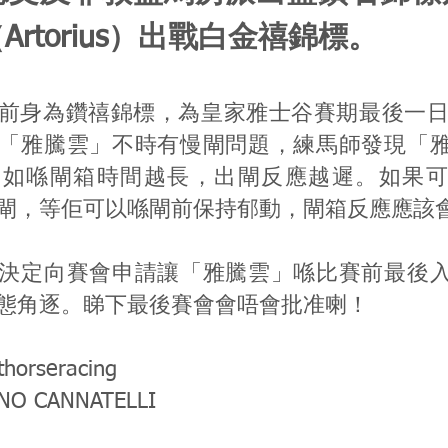
Artorius）出戰白金禧錦標。
前身為鑽禧錦標，為皇家雅士谷賽期最後一日嘅
「雅騰雲」不時有慢閘問題，練馬師發現「
，如喺閘箱時間越長，出閘反應越遲。如果可
閘，等佢可以喺閘前保持郁動，閘箱反應應該
決定向賽會申請讓「雅騰雲」喺比賽前最後
態角逐。睇下最後賽會會唔會批准喇！
thorseracing
UNO CANNATELLI