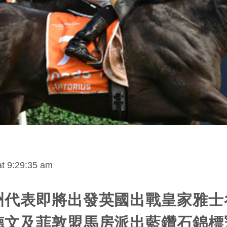
t 9:29:35 am
洲代表即將出發英國出戰皇家雅士
德文及菲敦盟馬房派出藍鑽石錦標