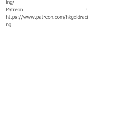
ing/
Patreon：
https://www.patreon.com/hkgoldraci
ng
FacebookPage：
https://www.facebook.com/HKGoldR
acing
Twitch：
https://www.twitch.tv/goldenrace
賽馬新聞：
https://www.hkgoldracing.com/news
-1