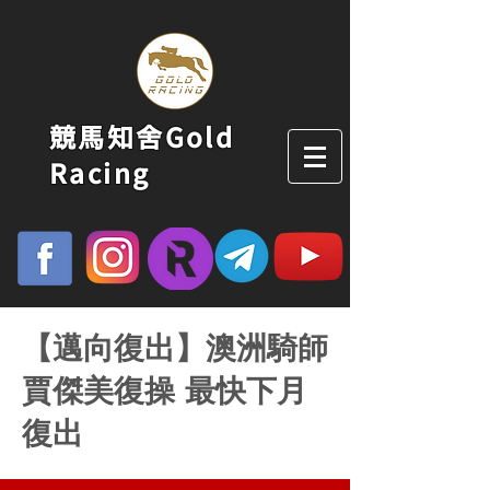
競馬知舍Gold
Racing
【邁向復出】澳洲騎師
賈傑美復操 最快下月
復出