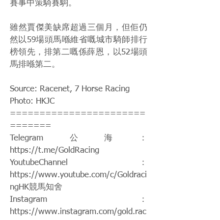
賽事中策騎賽駒。
雖然賈傑美缺席超過三個月，但佢仍
然以59場頭馬喺維省嘅城市騎師排行
榜領先，排第二嘅係薛恩，以52場頭
馬排喺第二。
Source: Racenet, 7 Horse Racing
Photo: HKJC
=======================
=======
Telegram公海：
https://t.me/GoldRacing
YoutubeChannel：
https://www.youtube.com/c/Goldraci
ngHK
競馬知舍
Instagram：
https://www.instagram.com/gold.rac