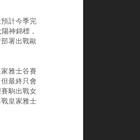
並預計今季完
太陽神錦標，
會部署出戰歐
皇家雅士谷賽
，但最終只會
哩賽駒出戰女
出戰皇家雅士