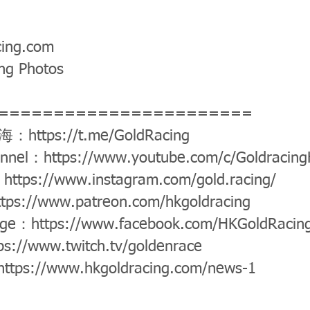
cing.com
ng Photos
=======================
公海：
https://t.me/GoldRacing
annel：
https://www.youtube.com/c/Goldracin
：
https://www.instagram.com/gold.racing/
ttps://www.patreon.com/hkgoldracing
age：
https://www.facebook.com/HKGoldRacin
ps://www.twitch.tv/goldenrace
https://www.hkgoldracing.com/news-1