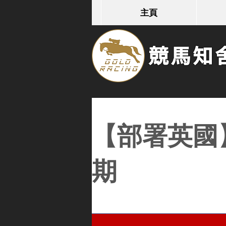
主頁
競馬知舍G
【部署英國
期