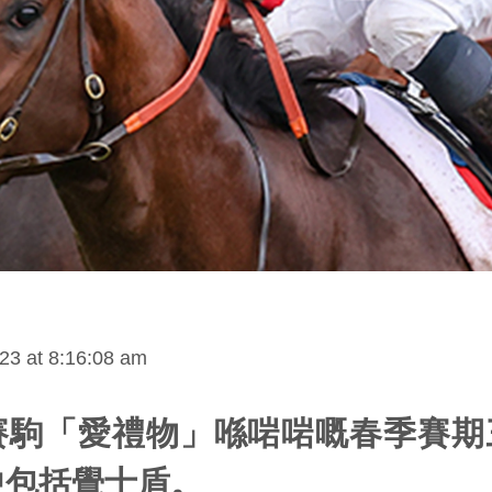
23 at 8:16:08 am
賽駒「愛禮物」喺啱啱嘅春季賽期
中包括覺士盾。