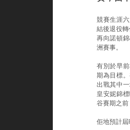
競賽生涯六
結後退役轉
再向諾頓錦
洲賽事。
有別於早前
期為目標。
出戰其中一
皇安妮錦標
谷賽期之前
佢地預計屆