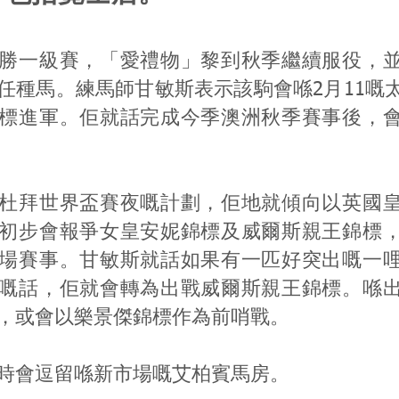
勝一級賽，「愛禮物」黎到秋季繼續服役，
任種馬。練馬師甘敏斯表示該駒會喺2月11嘅
標進軍。佢就話完成今季澳洲秋季賽事後，
杜拜世界盃賽夜嘅計劃，佢地就傾向以英國
初步會報爭女皇安妮錦標及威爾斯親王錦標
場賽事。甘敏斯就話如果有一匹好突出嘅一
嘅話，佢就會轉為出戰威爾斯親王錦標。喺
，或會以樂景傑錦標作為前哨戰。
時會逗留喺新市場嘅艾柏賓馬房。