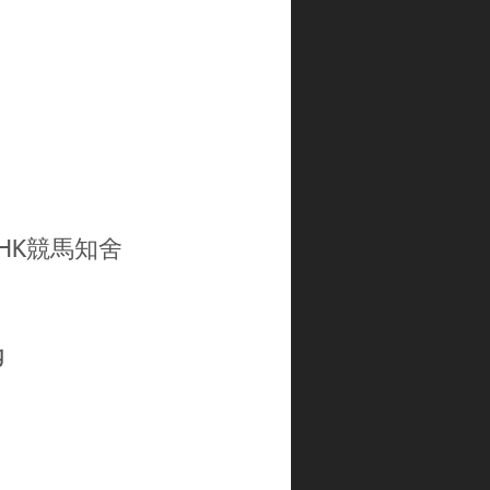
gHK
競馬知舍
g