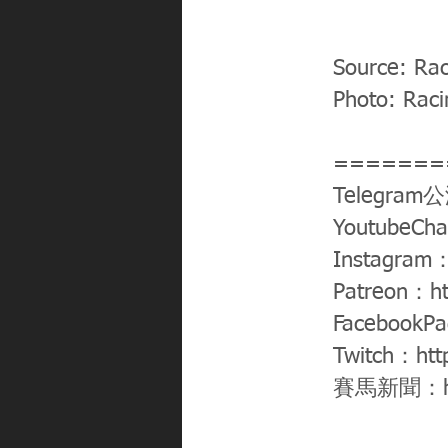
Source: Ra
Photo: Raci
=======
Telegram
YoutubeCh
Instagram
Patreon：
h
FacebookP
Twitch：
htt
賽馬新聞：