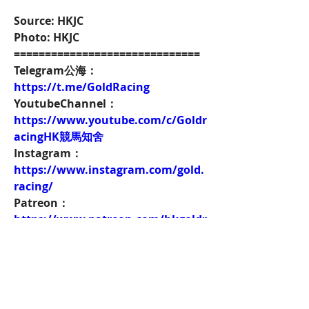
Source: HKJC
Photo: HKJC
==============================
Telegram公海：
https://t.me/GoldRacing
YoutubeChannel：
https://www.youtube.com/c/Goldr
acingHK競馬知舍
Instagram：
https://www.instagram.com/gold.
racing/
Patreon：
https://www.patreon.com/hkgoldr
acing
FacebookPage：
https://www.facebook.com/HKGol
dRacing
Twitch：