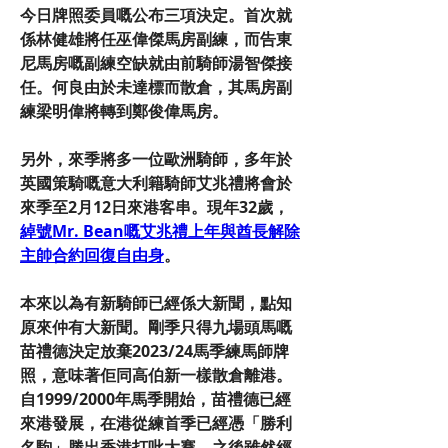
今日牌照委員嘅公布三項決定。首次就
係林健雄將任巫偉傑馬房副練，而告東
尼馬房嘅副練空缺就由前騎師湯智傑接
任。何良由於未達標而散倉，其馬房副
練梁明偉將轉到鄭俊偉馬房。
另外，來季將多一位歐洲騎師，多年於
英國策騎嘅意大利籍騎師艾兆禮將會於
來季至2月12日來港客串。現年32歲，
綽號Mr. Bean嘅艾兆禮上年與酋長解除
主帥合約回復自由身
。
本來以為有新騎師已經係大新聞，點知
原來仲有大新聞。剛季只得九場頭馬嘅
苗禮德決定放棄2023/24馬季練馬師牌
照，意味著佢同高伯新一樣散倉離港。
自1999/2000年馬季開始，苗禮德已經
來港發展，在港從練首季已經憑「勝利
名駒」勝出香港打吡大賽。之後雖然經