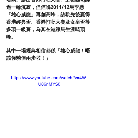
過一輪沉寂，但佢喺2011/12馬季憑
「雄心威龍」再創高峰，該駒先後贏得
香港經典盃、香港打吡大賽及女皇盃等
多項一級賽，為其在港練馬生涯嘅頂
峰。
其中一場經典相信都係「雄心威龍！唔
該你騎佢兩步啦！」
https://www.youtube.com/watch?v=4W-
U86nMYS0