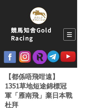
競馬知舍Gold
Racing
【都係唔飛咁遠】
1351草地短途錦標冠
軍「雁南飛」棄日本戰
杜拜