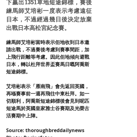
下贏出1351草地短途錦標，賽後
練馬師艾培彬一度表示考慮遠征
日本，不過經過幾日後決定放棄
出戰日本高松宮紀念賽。
練馬師艾培彬當時表示佢地收到日本邀
請出戰，不過賽後考慮到賽事間距，加
上飛行距離等考慮。因此佢地傾向避戰
日本，轉以杜拜世界盃賽馬日嘅阿喬斯
短途錦標。
艾培彬表示「雁南飛」會先返回英國，
再喺賽事前一週再飛往中東杜拜。如一
切順利，阿喬斯短途錦標後會見到呢匹
短途馬於英國皇家雅士谷賽期及光榮古
活賽期中上陣。
Source: thoroughbreddailynews