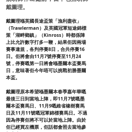
戴圖理。
戴圖理喺英國長途盃策「漁利盡收」
（Trawlerman）及英國冠軍短途錦標
策「湖畔鄉鎮」（Kinross）時都係陣
上比允許數字打多一鞭，結果佢因兩場
賽事違規，各判停賽8日，合共停賽16
日。佢將會由11月7號停賽至11月24
號，停賽嘅第一日將會喺墨爾本盃賽馬
日，意味著佢今年唔可以挑戰初勝墨爾
本盃。
戴圖理原本希望喺墨爾本春季嘉年華嘅
最後三日到當地上陣，即11月7號嘅墨
爾本盃賽馬日、11月9嘅維省橡樹賽馬
日及11月11號嘅冠軍錦標賽馬日。不過
因為停賽佢將不可以於當地上陣。由於
佢已經買左機票，佢話都會照去當地參