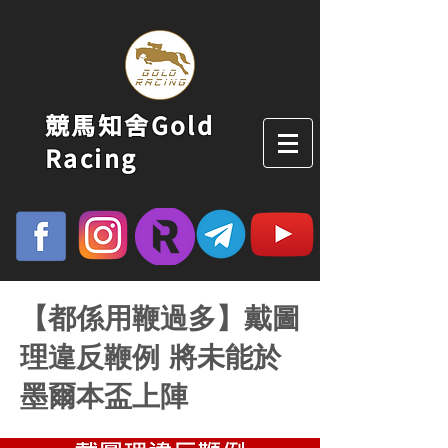
競馬知舍Gold
Racing
【都係用鞭過多】戴圖
理違反鞭例 將未能於
墨爾本盃上陣