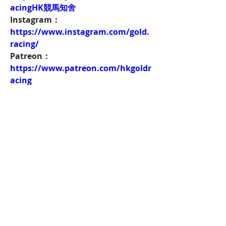
acingHK競馬知舍
Instagram：
https://www.instagram.com/gold.
racing/
Patreon：
https://www.patreon.com/hkgoldr
acing
FacebookPage：
https://www.facebook.com/HKGol
dRacing
Twitch：
https://www.twitch.tv/goldenrace
賽馬新聞：
https://www.hkgoldracing.com/ne
ws-1