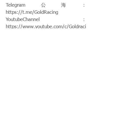
Telegram公海：
https://t.me/GoldRacing
YoutubeChannel：
https://www.youtube.com/c/Goldraci
ngHK
競馬知舍
Instagram：
https://www.instagram.com/gold.rac
ing/
Patreon：
https://www.patreon.com/hkgoldraci
ng
FacebookPage：
https://www.facebook.com/HKGoldR
acing
Twitch：
https://www.twitch.tv/goldenrace
賽馬新聞：
https://www.hkgoldracing.com/news