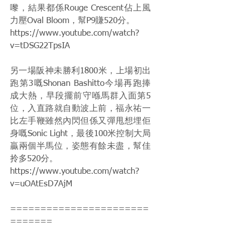
嚟，結果都係Rouge Crescent佔上風
力壓Oval Bloom，幫P9賺520分。
https://www.youtube.com/watch?
v=tDSG22TpsIA
另一場阪神未勝利1800米，上場初出
跑第3嘅Shonan Bashitto今場再跑捧
成大熱，早段擺前守喺馬群入面第5
位，入直路就自動波上前，福永祐一
比左手鞭雖然內閃但係又彈甩想埋佢
身嘅Sonic Light，最後100米控制大局
贏兩個半馬位，姿態有餘未盡，幫佳
拎多520分。
https://www.youtube.com/watch?
v=uOAtEsD7AjM
=======================
=======