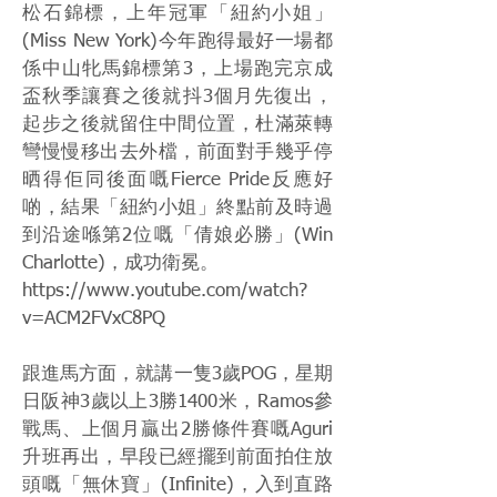
松石錦標，上年冠軍「紐約小姐」
(Miss New York)今年跑得最好一場都
係中山牝馬錦標第3，上場跑完京成
盃秋季讓賽之後就抖3個月先復出，
起步之後就留住中間位置，杜滿萊轉
彎慢慢移出去外檔，前面對手幾乎停
晒得佢同後面嘅Fierce Pride反應好
啲，結果「紐約小姐」終點前及時過
到沿途喺第2位嘅「倩娘必勝」(Win
Charlotte)，成功衛冕。
https://www.youtube.com/watch?
v=ACM2FVxC8PQ
跟進馬方面，就講一隻3歲POG，星期
日阪神3歲以上3勝1400米，Ramos參
戰馬、上個月贏出2勝條件賽嘅Aguri
升班再出，早段已經擺到前面拍住放
頭嘅「無休寶」(Infinite)，入到直路