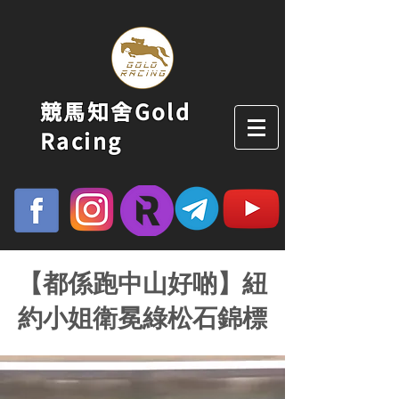
競馬知舍Gold
Racing
【都係跑中山好啲】紐
約小姐衛冕綠松石錦標