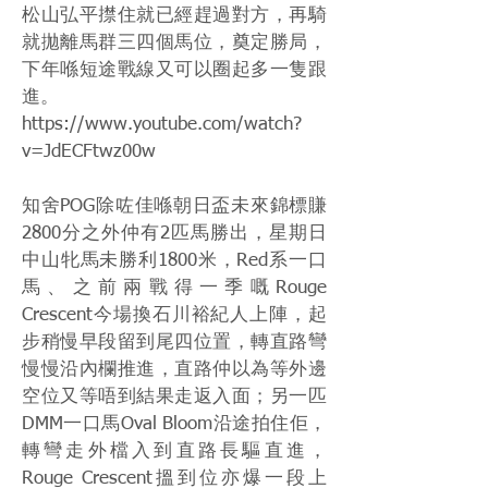
松山弘平㩒住就已經趕過對方，再騎
就拋離馬群三四個馬位，奠定勝局，
下年喺短途戰線又可以圈起多一隻跟
進。
https://www.youtube.com/watch?
v=JdECFtwz00w
知舍POG除咗佳喺朝日盃未來錦標賺
2800分之外仲有2匹馬勝出，星期日
中山牝馬未勝利1800米，Red系一口
馬、之前兩戰得一季嘅Rouge
Crescent今場換石川裕紀人上陣，起
步稍慢早段留到尾四位置，轉直路彎
慢慢沿內欄推進，直路仲以為等外邊
空位又等唔到結果走返入面；另一匹
DMM一口馬Oval Bloom沿途拍住佢，
轉彎走外檔入到直路長驅直進，
Rouge Crescent搵到位亦爆一段上