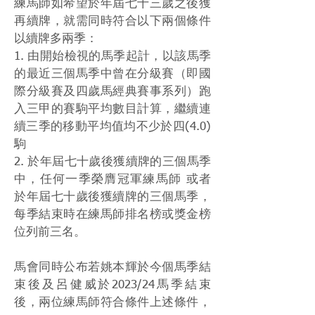
練馬師如希望於年屆七十三歲之後獲
再續牌，就需同時符合以下兩個條件
以續牌多兩季：
1. 由開始檢視的馬季起計，以該馬季
的最近三個馬季中曾在分級賽（即國
際分級賽及四歲馬經典賽事系列）跑
入三甲的賽駒平均數目計算，繼續連
續三季的移動平均值均不少於四(4.0)
駒
2. 於年屆七十歲後獲續牌的三個馬季
中，任何一季榮膺冠軍練馬師 或者
於年屆七十歲後獲續牌的三個馬季，
每季結束時在練馬師排名榜或獎金榜
位列前三名。
馬會同時公布若姚本輝於今個馬季結
束後及呂健威於2023/24馬季結束
後，兩位練馬師符合條件上述條件，