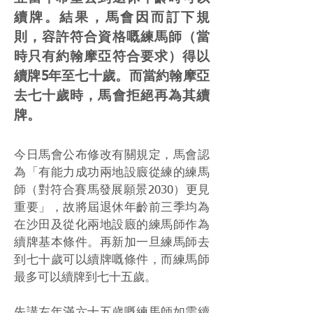
續牌。結果，馬會因而訂下規
則，容許符合資格嘅練馬師（當
時只有約翰摩亞符合要求）得以
續牌5年至七十歲。而當約翰摩亞
去七十歲時，馬會拒絕再為其續
牌。
今日馬會公布修改有關規定，馬會認
為「有能力成功兩地設廄從練的練馬
師（對符合賽馬發展願景2030）更見
重要」，故將屆退休年齡前三季均為
在沙田及從化兩地設廄的練馬師作為
續牌基本條件。再新加一旦練馬師去
到七十歲可以續牌嘅條件，而練馬師
最多可以續牌到七十五歲。
先講左年滿六十五歲嘅練馬師如需續