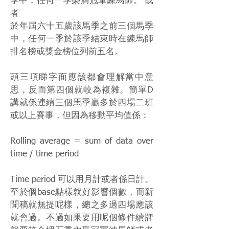
季中，任何一季榮膺冠軍練馬師。 或
者
於年屆六十五歲該馬季之前三個馬季
中，任何一季於該季結束時在練馬師
排名榜或獎金榜位列前五名。
頭三項睇字面應該都會理解當中意
思，反而第四個就較為複雜。簡單D
講就係連續三個馬季贏多於四場二班
或以上賽事，但因為移動平均值係：
Rolling average = sum of data over
time / time period
Time period 可以用月計或者係日計。
至於個base點樣就好影響個數，而新
聞稿就無提呢樣，總之多過四場應該
就會過。不過如果要用呢個條件續牌