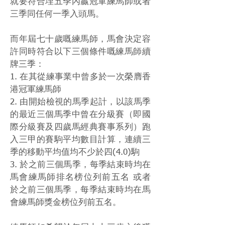
就要符合埋五季內贏冠軍練馬師或者
三季同任何一季入頭馬。
而年屆七十歲嘅練馬師，馬會決定容
許同時符合以下三個條件嘅練馬師續
牌三季：
1. 在其從練事業中曾多於一次榮膺香
港冠軍練馬師
2. 由開始檢視的馬季起計，以該馬季
的最近三個馬季中曾在分級賽（即國
際分級賽及四歲馬經典賽事系列）跑
入三甲的賽駒平均數目計算，連續三
季的移動平均值均不少於四(4.0)駒
3. 於之前三個馬季，每季結束時均在
馬會練馬師排名榜位列前五名 或者
於之前三個馬季，每季結束時均在馬
會練馬師獎金榜位列前五名。