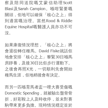
察及陪同送院嘅艾蒙信助理Scott
Blasi及Sarah Campion。喺咁緊要嘅
關頭，佢地可以確保「核心之上」得
到適當嘅治理。當然Rood & Riddle
Equine Hospital嘅醫護人員亦功不可
沒。
如果康復情況理想，「核心之上」將
會退役轉任種馬。David Fiske就話佢
地會安排「核心之上」黎緊30日喺馬
房靜養，及後30日比佢步行運動下。
之後會再照X光，一切順利先會開始
種馬生涯，佢地稍後會有決定。
而另一匹喺育馬者盃一哩大賽受傷嘅
Domestic Spending，就被驗出盤骨骨
折，好彩鞍上人及時收停，並未對賽
駒帶來更多負擔。現時情況穩定並於