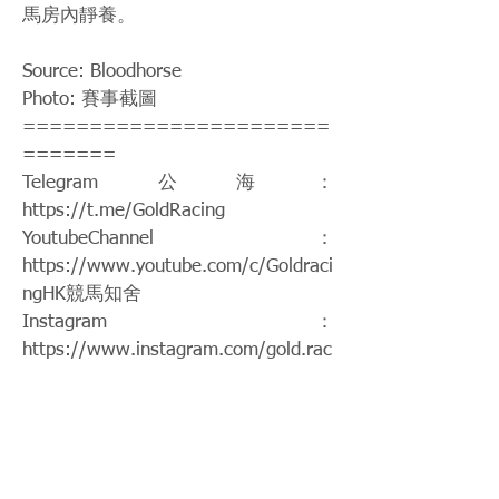
馬房內靜養。
Source: Bloodhorse
Photo: 賽事截圖
=======================
=======
Telegram公海：
https://t.me/GoldRacing
YoutubeChannel：
https://www.youtube.com/c/Goldraci
ngHK
競馬知舍
Instagram：
https://www.instagram.com/gold.rac
ing/
Patreon：
https://www.patreon.com/hkgoldraci
ng
FacebookPage：