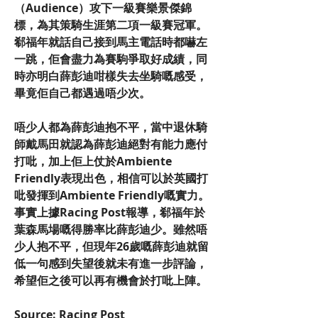
（Audience）攻下一級賽樂景傑錦
標，為其策騎生涯第二項一級賽冠軍。
郗福年就話自己接到馬主電話時都嚇左
一跳，佢會盡力為賽駒爭取好成績，同
時亦明白薛彭迪咁樣失去坐騎嘅感受，
畢竟佢自己都遇過唔少次。
唔少人都為薛彭迪抱不平，當中退休騎
師戴馬田就認為薛彭迪絕對有能力應付
打吡，加上佢上仗於Ambiente 
Friendly表現出色，相信可以於英國打
吡發揮到Ambiente Friendly嘅實力。
事實上據Racing Post報導，郗福年於
葉森馬場嘅得勝率比薛彭迪少。雖然唔
少人抱不平，但現年26歲嘅薛彭迪就留
低一句感到失望後就未有進一步評論，
希望佢之後可以再有機會於打吡上陣。
Source: Racing Post