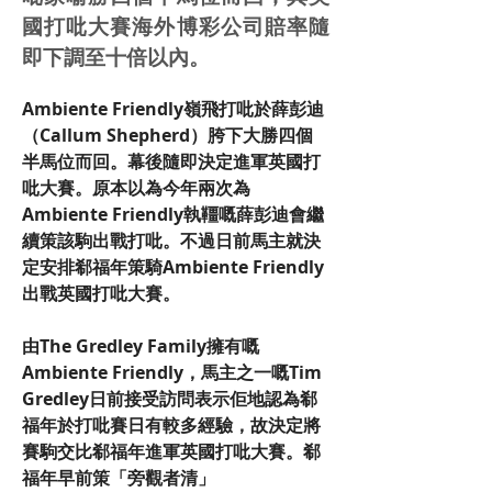
國打吡大賽海外博彩公司賠率隨
即下調至十倍以內。
Ambiente Friendly嶺飛打吡於薛彭迪
（Callum Shepherd）胯下大勝四個
半馬位而回。幕後隨即決定進軍英國打
吡大賽。原本以為今年兩次為
Ambiente Friendly執韁嘅薛彭迪會繼
續策該駒出戰打吡。不過日前馬主就決
定安排郗福年策騎Ambiente Friendly
出戰英國打吡大賽。
由The Gredley Family擁有嘅
Ambiente Friendly，馬主之一嘅Tim 
Gredley日前接受訪問表示佢地認為郗
福年於打吡賽日有較多經驗，故決定將
賽駒交比郗福年進軍英國打吡大賽。郗
福年早前策「旁觀者清」