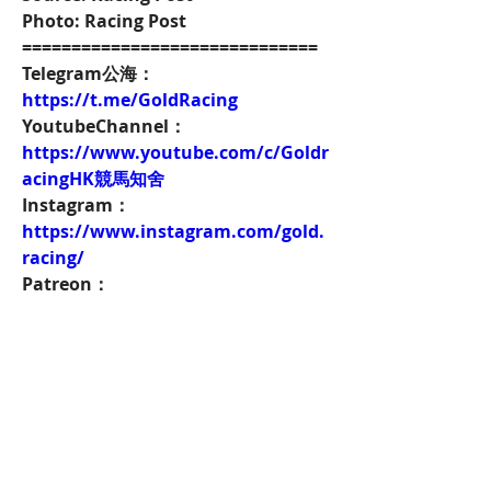
Photo: Racing Post
==============================
Telegram公海：
https://t.me/GoldRacing
YoutubeChannel：
https://www.youtube.com/c/Goldr
acingHK競馬知舍
Instagram：
https://www.instagram.com/gold.
racing/
Patreon：
https://www.patreon.com/hkgoldr
acing
FacebookPage：
https://www.facebook.com/HKGol
dRacing
Twitch：
https://www.twitch.tv/goldenrace