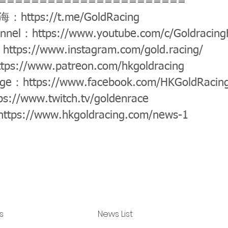
=======================
公海：
https://t.me/GoldRacing
annel：
https://www.youtube.com/c/Goldracin
：
https://www.instagram.com/gold.racing/
ttps://www.patreon.com/hkgoldracing
age：
https://www.facebook.com/HKGoldRacin
ps://www.twitch.tv/goldenrace
https://www.hkgoldracing.com/news-1
s
News List