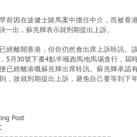
早前因在波健士賭馬案中擔任中介，而被香
判決一出，蘇兆輝表示就刑期提出上訴。
已經離開香港，但佢仍然會出席上訴聆訊。
，5月30號下晝4點半喺跑馬地馬埸進行，屆
便已經離港嘅蘇兆輝出席聆訊。蘇兆輝承認
則，故就刑期提出上訴，避免自己要等到下
ing Post
C