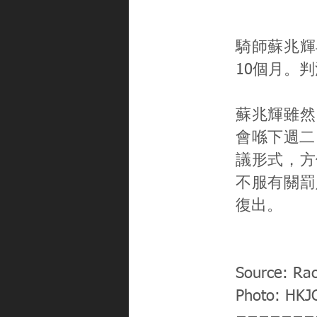
騎師蘇兆輝
10個月。
蘇兆輝雖然
會喺下週二
議形式，方
不服有關罰
復出。
Source: Rac
Photo: HKJ