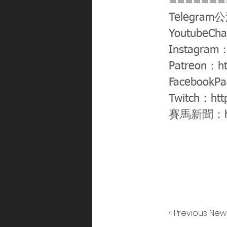
=======
Telegram
YoutubeCh
Instagram
Patreon：
h
FacebookP
Twitch：
htt
賽馬新聞：
< Previous New