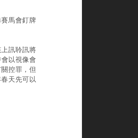
港賽馬會釘牌
該上訊聆訊將
時會以視像會
有關控罪，但
年春天先可以