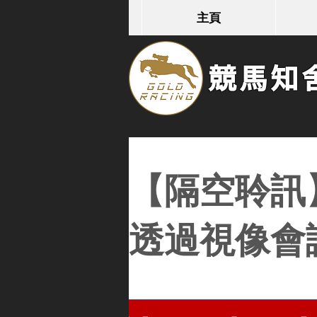
主頁
競馬知舍G
【隔空聆訊
透過視像會