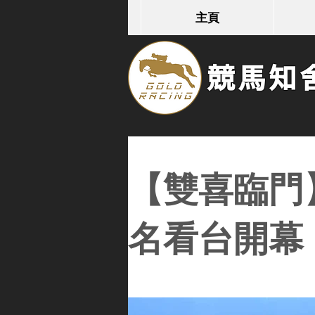
主頁
競馬知舍G
【雙喜臨門
名看台開幕