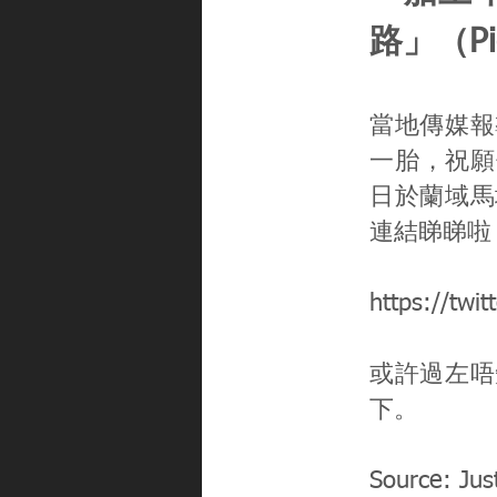
路」（P
當地傳媒報
一胎，祝願
日於蘭域馬
連結睇睇啦
https://tw
或許過左唔
下。
Source: Jus