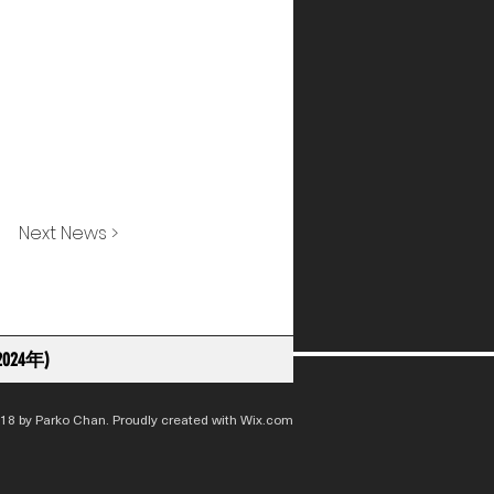
Next News >
024年)
18 by Parko Chan. Proudly created with
Wix.com