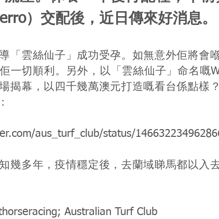
ierro）交配後，近日傳來好消息。
導「雲絲仙子」成功受孕。如無意外佢將會
佢一切順利。另外，以「雲絲仙子」命名嘅Winx
場揭幕，以四千幾萬澳元打造嘅看台係點樣
：
itter.com/aus_turf_club/status/146632234962
知幾多年，疫情穩定後，去蘭域睇馬都以入
thorseracing; Australian Turf Club