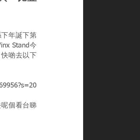
喺下年誕下第
 Stand今
？快啲去以下
8669956?s=20
去呢個看台睇