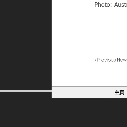
Photo: Aust
< Previous New
主頁