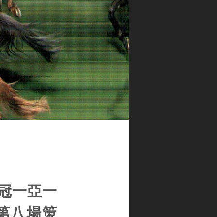
冠一亞一
第八場策