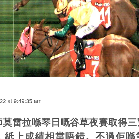
22 at 9:49:35 am
師莫雷拉喺琴日嘅谷草夜賽取得三
，紙上成績相當唔錯。不過佢喺