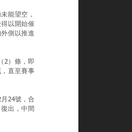
騎未能望空，
後得以開始催
的外側以推進
（2）條，即
底，直至賽事
月24號，合
日復出，中間