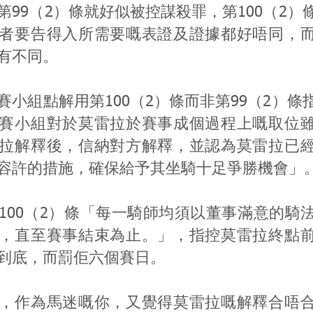
第99（2）條就好似被控謀殺罪，第100（2）
者要告得入所需要嘅表證及證據都好唔同，
有不同。
賽小組點解用第100（2）條而非第99（2）條
賽小組對於莫雷拉於賽事成個過程上嘅取位
拉解釋後，信納對方解釋，並認為莫雷拉已
容許的措施，確保給予其坐騎十足爭勝機會」
100（2）條「每一騎師均須以董事滿意的騎
，直至賽事結束為止。」，指控莫雷拉終點
到底，而罰佢六個賽日。
，作為馬迷嘅你，又覺得莫雷拉嘅解釋合唔