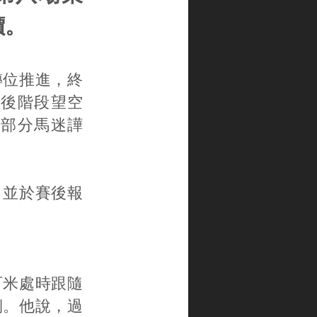
價。
轉位推進，終
後階段望空
部分馬迷譁
，並於賽後報
百米處時跟隨
側。他說，過