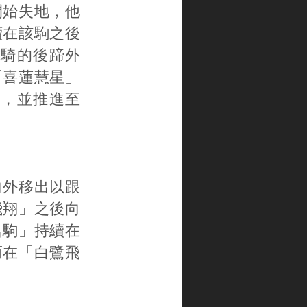
開始失地，他
續在該駒之後
騎的後蹄外
「喜蓮慧星」
，並推進至
向外移出以跟
飛翔」之後向
名駒」持續在
而在「白鷺飛