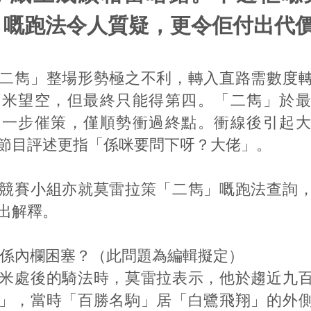
」嘅跑法令人質疑，更令佢付出代
二雋」整場形勢極之不利，轉入直路需數度
百米望空，但最終只能得第四。「二雋」於最
進一步催策，僅順勢衝過終點。衝線後引起大
節目評述更指「係咪要問下呀？大佬」。
競賽小組亦就莫雷拉策「二雋」嘅跑法查詢
出解釋。
早段係內欄困塞？（此問題為編輯擬定）
米處後的騎法時，莫雷拉表示，他於趨近九
」，當時「百勝名駒」居「白鷺飛翔」的外