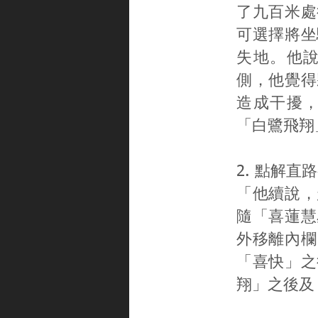
了九百米處
可選擇將坐
失地。他
側，他覺得
造成干擾
「白鷺飛翔
2. 點解
「他續說，
隨「喜蓮慧
外移離內欄
「喜快」之
翔」之後及