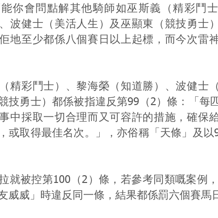
可能你會問點解其他騎師如巫斯義（精彩鬥士
、波健士（美活人生）及巫顯東（競技勇士
佢地至少都係八個賽日以上起標，而今次雷
（精彩鬥士）、黎海榮（知道勝）、波健士
競技勇士）都係被指違反第99（2）條：「每
事中採取一切合理而又可容許的措施，確保
，或取得最佳名次。」，亦俗稱「天條」及以9
拉就被控第100（2）條，若參考同類嘅案例，即
友威威」時違反同一條，結果都係罰六個賽馬