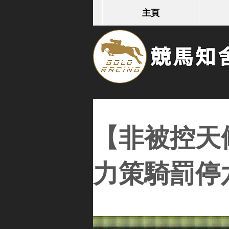
主頁
競馬知舍G
【非被控天
力策騎罰停