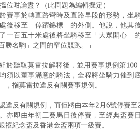
直路搵位咁論盡？（此問題為編輯擬定）
於賽事於轉直路彎時及直路早段的形勢，坐
處後移至「倬躍錦標」的外側。他說，他其
了一百五十米處後將坐騎移至「大眾開心」
百勝名駒」之間的窄位競跑。」
組於聽取莫雷拉解釋後，並用賽事規例第100
均須以董事滿意的騎法，全程將坐騎力催到
」，指莫雷拉違反有關賽事規例。
認違反有關規例，而佢將由本年2月6號停賽至2
。亦即由年初三賽馬日後停賽，至經典盃賽
銀禧紀念盃及香港金盃兩項一級賽。