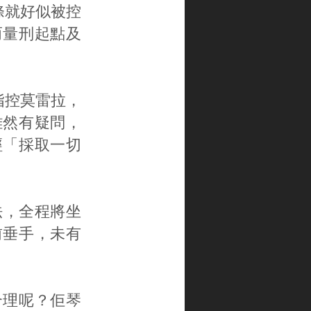
條就好似被控
而量刑起點及
指控莫雷拉，
雖然有疑問，
經「採取一切
。
法，全程將坐
前垂手，未有
合理呢？佢琴