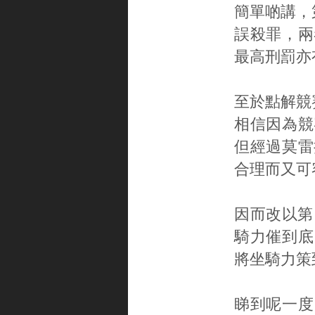
簡單啲講，
誤殺罪，兩
最高刑罰亦
至於點解競
相信因為競
但經過莫雷
合理而又可
因而改以第
騎力催到底
將坐騎力策
睇到呢一度