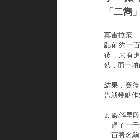
「二雋
莫雷拉策「
點前約一
後，未有
然，而一啲
結果，賽後
告就幾點作
1. 點解
「過了一千
「百勝名駒