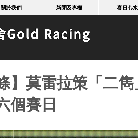
關於我們
新聞及專欄
賽日心水
old Racing
條】莫雷拉策「二雋
六個賽日