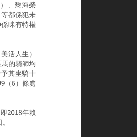
）、黎海榮
）等都係犯未
神係咪有特權
（美活人生）
匹馬的騎師均
給予其坐騎十
9（6）條處
2018年賴
日。