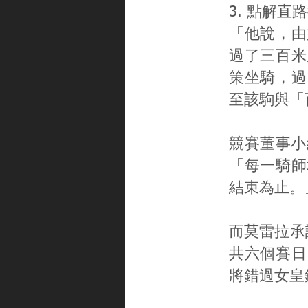
3. 點解
「他說，由
過了三百米
策坐騎，過
至該駒與「
競賽董事小
「每一騎師
結束為止。
而莫雷拉承
共六個賽日
將錯過女皇