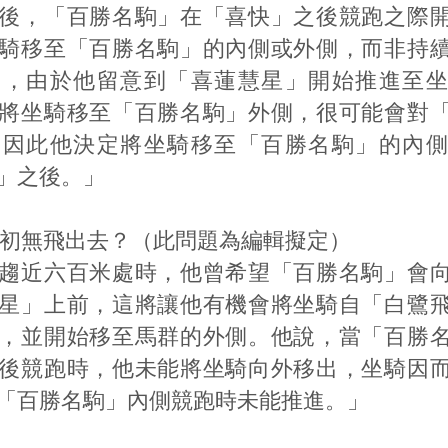
後，「百勝名駒」在「喜快」之後競跑之際
騎移至「百勝名駒」的內側或外側，而非持
說，由於他留意到「喜蓮慧星」開始推進至坐
將坐騎移至「百勝名駒」外側，很可能會對
，因此他決定將坐騎移至「百勝名駒」的內側
」之後。」
直路初無飛出去？（此問題為編輯擬定）
趨近六百米處時，他曾希望「百勝名駒」會
星」上前，這將讓他有機會將坐騎自「白鷺
，並開始移至馬群的外側。他說，當「百勝
後競跑時，他未能將坐騎向外移出，坐騎因
「百勝名駒」內側競跑時未能推進。」