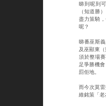
睇到呢到
（知道勝）
盡力策騎，
呢？
睇番巫斯義
及巫顯東（
須於整場賽
足爭勝機會
罰佢地。
而今次莫雷
維銘策「老