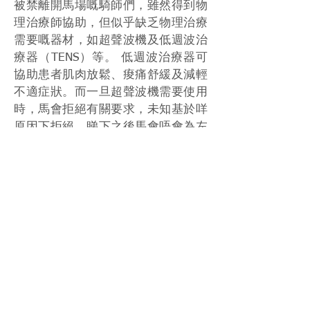
被禁離開馬場嘅騎師們，雖然得到物
理治療師協助，但似乎缺乏物理治療
需要嘅器材，如超聲波機及低週波治
療器（TENS）等。 低週波治療器可
協助患者肌肉放鬆、痠痛舒緩及減輕
不適症狀。而一旦超聲波機需要使用
時，馬會拒絕有關要求，未知基於咩
原因下拒絕。睇下之後馬會唔會為左
一班騎師安排有關器材喇！
來源：
https://twitter.com/LawrenceWadey/
status/1509784585592516609
Source: SCMP, HKJC, Lawrence
Wadey
Photo: HKJC