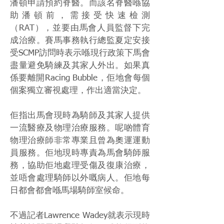
潘頓申請預約脊醫。而該名脊醫喺協
助潘頓前，需接受快速檢測
（RAT），並要由馬會人員監督下完
成治療。賽馬事務執行總監夏定安接
受SCMP訪問時表示喺現行政策下馬會
盡量避免騎練及其家人外出。如果真
係要離開Racing Bubble，佢地會每個
個案獨立審視處理，作出適當決定。
佢指出馬會現時為騎師及其家人提供
一流醫療及物理治療服務。呢啲體育
物理治療師非常專業且曾為奧運運動
員服務。佢地現時專責為馬會騎師服
務，協助佢地處理受傷及復康治療，
並唔會處理騎師以外嘅病人。佢地每
日都會都會喺馬場騎師室候命。
不過記者Lawrence Wadey就表示現時