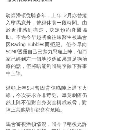
騎師潘頓從騎多年，上年12月亦曾捲
入墮馬意外，曾經休養一段時間。由
於近排感到痛楚，決定預約脊醫協
助。不過今早起初前往睇醫生被馬會
因Racing Bubbles而拒絕。佢今早向
SCMP透露自己已盡力忍痛上陣，但而
家已經到左一個地步係如果無足夠治
療的話，佢將唔能夠喺馬季餘下賽事
中上陣。
潘頓上年5月曾因背傷喺陣上退下火
線，今次要求亦非苛刻。畢竟劇痛仍
然上陣不但對自身安全構成威脅，對
陣上其他騎師都會有危險。
馬會審視潘頓情況，喺今早稍後允許