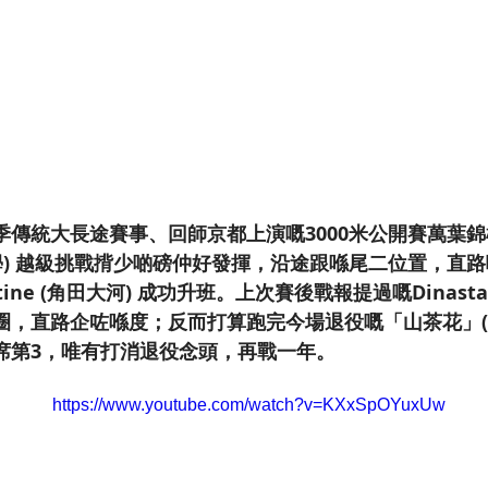
傳統大長途賽事、回師京都上演嘅3000米公開賽萬葉錦標，
(酒井學) 越級挑戰揹少啲磅仲好發揮，沿途跟喺尾二位置，
utine (角田大河) 成功升班。上次賽後戰報提過嘅Dinasta
圈，直路企咗喺度；反而打算跑完今場退役嘅「山茶花」(
席第3，唯有打消退役念頭，再戰一年。
https://www.youtube.com/watch?v=KXxSpOYuxUw