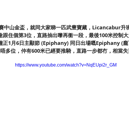
級賽中山金盃，就同大家睇一匹武豊寶藏，Licancabur
途跟住個第3位，直路抽出嚟再衝一段，最後100米控制
1月6日主顯節 (Epiphany) 同日出場嘅Epiphany (
ur走差唔多位，仲有600米已經要推騎，直路一步都冇，相當
https://www.youtube.com/watch?v=NqEUpi2r_GM