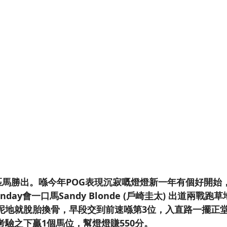
2匹馬勝出。喺今年POG表現沉寂嘅燈燈新一年有個好開始
unday會一口馬Sandy Blonde (戶崎圭太) 出道兩戰
泥地就脫胎換骨，早段交到前速喺第3位，入直路一擺正
考驗之下贏1個馬位，幫燈燈賺550分。