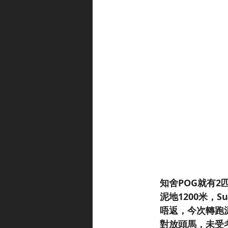
知舍POG就有
泥地1200米，S
唔返，今次轉跑
對放頭馬，未受