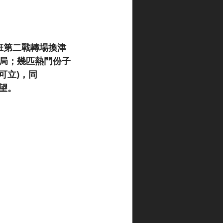
升班第二戰轉場換津
大局；幾匹熱門份子
龐可立)，同
失望。