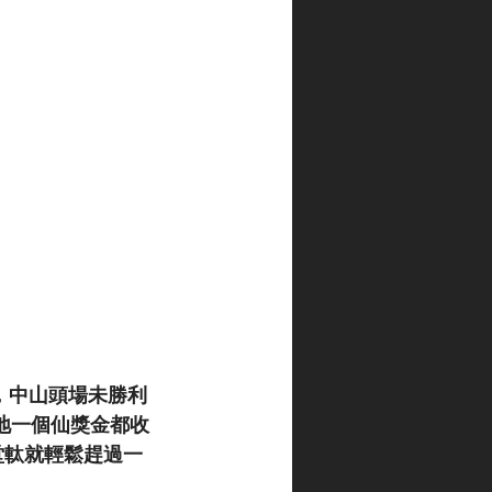
，中山頭場未勝利
跑草地一個仙獎金都收
堂軚就輕鬆趕過一