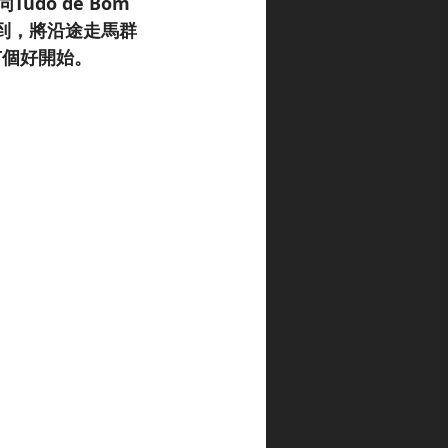
do de Bom 
冇到，將沿途走馬群
有個好開始。