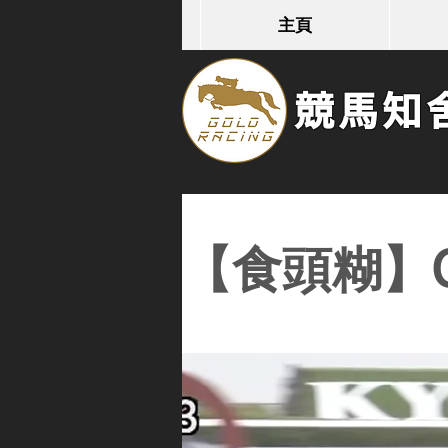
主頁
競馬知舍G
【食頭糊】Co