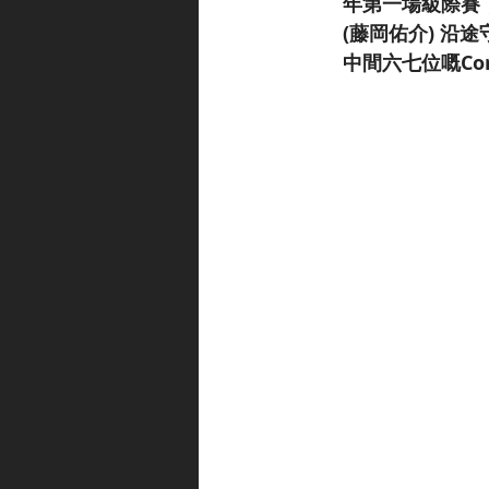
年第一場級際賽；3
(藤岡佑介) 
中間六七位嘅Co