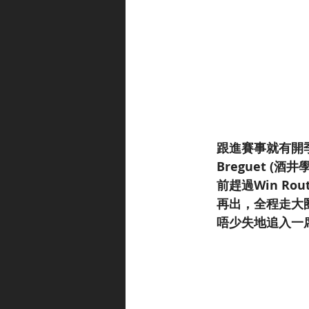
跟進賽事就有開季
Breguet 
前趕過Win Ro
再出，全程走大
唔少失地追入一