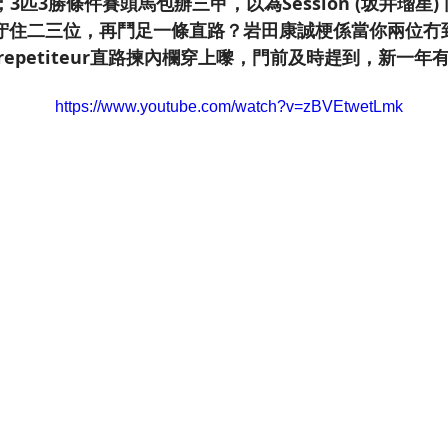
匹3勝條件賽頭馬包辦三甲，以為Session (坂井瑠星) 同Tu
沿途守住二三位，再鬥足一條直路？岩田康誠梗係當你兩位
repetiteur直路揀內欄穿上嚟，門前及時趕到，新一年
https://www.youtube.com/watch?v=zBVEtwetLmk