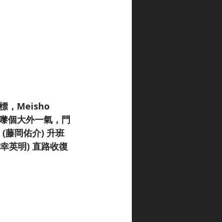
Meisho 
直路嚟個大外一氣，門
 (藤岡佑介) 升班
幸英明) 直路收復