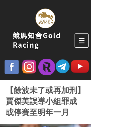
競馬知舍Gold
Racing
【餘波未了或再加刑】
賈傑美誤導小組罪成
或停賽至明年一月