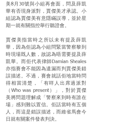
美8月30號與小組再會面，問及薛凱
華有否現身派對，賈傑美才承認。小
組認為賈傑美有意隱瞞誤導，並於星
期一就有關指控舉行聽證會。
賈傑美指當時之所以未有提及薛凱
華，因為佢認為小組問緊當警察黎到
時現場既人數，故認為唔需要提及薛
凱華。而佢代表律師Damian Sheales
亦指賽會不能因為遺漏而判賈傑美錯
誤描述。不過，賽會就話佢地當時問
得相當清楚，「有咩人出席過派對
（Who was present）」，對於賈傑
美將問題理解成「警察來到時有誰在
場」感到難以置信。佢話當時有五個
人，而這是錯誤描述，而維省馬會今
日就有關案件發表判決。