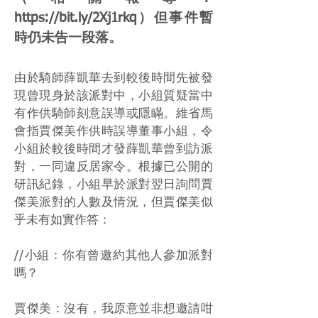
https://bit.ly/2Xj1rkq
）但事件暫
時仍未告一段落。
由於騎師薛凱華去到較後時間先被發
現曾現身於該派對中，小組質疑當中
有作供騎師刻意誤導或隱瞞。維省馬
會指賈傑美作供時誤導董事小組，令
小組於較後時間才發薛凱華曾到訪派
對，一同違反居家令。根據已公開的
研訊紀錄，小組早於派對翌日詢問賈
傑美派對的人數及情況，但賈傑美似
乎未有如實作答：
//小組：你有曾邀約其他人參加派對
嗎？
賈傑美：沒有，我原意並非想邀請咁