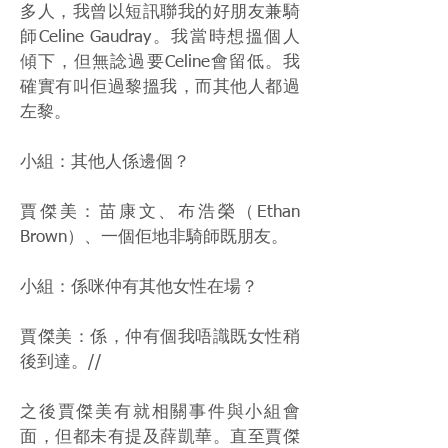
多人，我曾以短訊聯我的好朋友兼騎
師Celine Gaudray。我當時想搵個人
傾下，但無諗過要Celine會留低。我
確實有叫佢過黎搵我，而其他人都過
左黎。
小組：其他人係邊個？
賈傑美：苗康文、布浩榮（Ethan
Brown）、一個佢地非騎師既朋友。
小組：係咪仲有其他女性在場？
賈傑美：係，仲有個我唔識既女性稍
後到達。//
之後賈傑美有就相關事件與小組會
面，但都未有提及薛凱華。直至賈傑