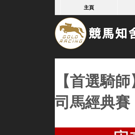
主頁
競馬知舍G
【首選騎師
司馬經典賽