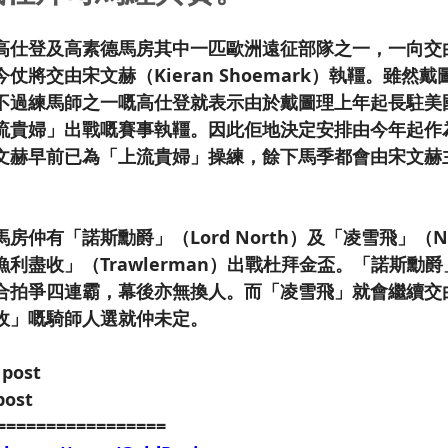
高仕登及高素德馬房其中一匹歐洲遠征部隊之一，一向交
仗將交由宋文赫（Kieran Shoemark）執韁。雖然
不過練馬師之一嘅高仕登就表示由於戴圖理上年起長駐美
流貴婦」出戰嘅賽事執韁。因此佢地決定安排由今年起作
文赫早前已為「上流貴婦」操練，餘下馬季都會由宋文赫
房仲有「諾斯勳爵」（Lord North）及「凌雪飛」（N
利盡收」（Trawlerman）出戰杜拜金盃。「諾斯勳
合拍爭四連霸，幕後亦無換人。而「凌雪飛」就會繼續交
收」嘅騎師人選就仲未定。
 post
post
=================