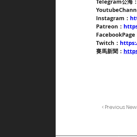
Telegram公海
YoutubeChan
Instagram：
ht
Patreon：
http
FacebookPag
Twitch：
https
賽馬新聞：
http
< Previous New