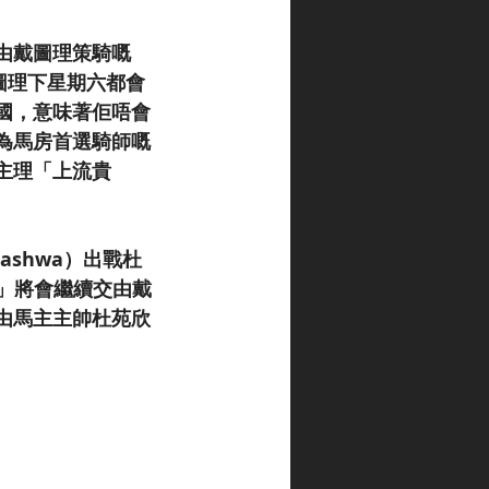
由戴圖理策騎嘅
戴圖理下星期六都會
國，意味著佢唔會
為馬房首選騎師嘅
主理「上流貴
ashwa）出戰杜
爵」將會繼續交由戴
由馬主主帥杜苑欣