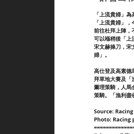
「上流貴婦」為
「上流貴婦」，今
前往杜拜上陣，
可以喺稍後「上
宋文赫操刀，宋
婦」。
高仕登及高素德馬
拜草地大賽及「漁
圖理策騎，人馬
策騎。「漁利盡
Source: Racing
Photo: Racing 
=============