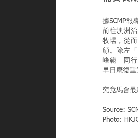
據SCMP
前往澳洲治
牧場，從而
顧。除左「
峰範」同行
早日康復重
究竟馬會最
Source: SC
Photo: HKJ