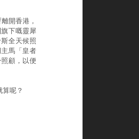
暫離開香港，
到旗下嘅靈犀
希斯全天候照
同主馬「皇者
身照顧，以便
就算呢？