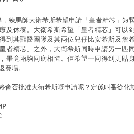
報導，練馬師大衛希斯希望申請「皇者精芯」短
療及休養。大衛希斯希望「皇者精芯」可以
得到其獸醫團隊及其兩位兒仔比安希斯及詹
皇者精芯」之外，大衛希斯同時申請另一匹
，畢竟兩駒同病相憐。佢希望一同得到更貼
返賽場。
終會否批准大衛希斯嘅申請呢？定係叫番從化
MP
C