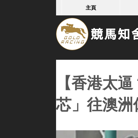
主頁
競馬知舍G
【香港太逼
芯」往澳洲