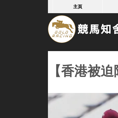
主頁
競馬知舍G
【香港被迫