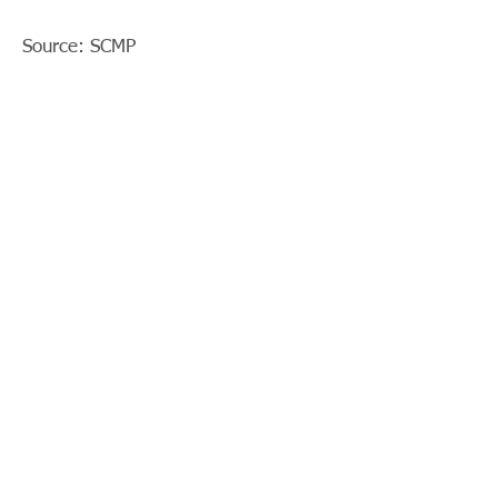
Source: SCMP
< Previous News
News List
Next News >