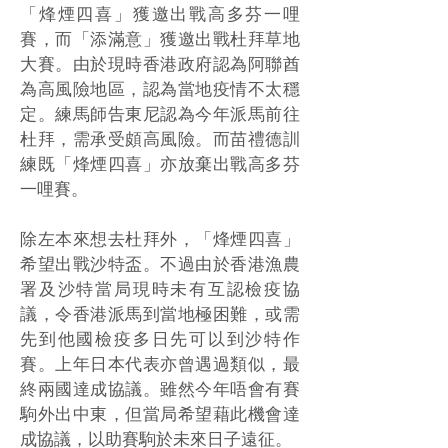
「烽煙四喜」獲邀出戰高多芬一哩
賽，而「添滿意」獲邀出戰杜拜草地
大賽。由於現時香港政府認為阿聯酋
為高風險地區，認為當地疫情不太穩
定。練馬師告東尼認為今年派馬前往
杜拜，需承受頗高風險。而苗禮德訓
練既「烽煙四喜」亦放棄出戰高多芬
一哩賽。
除左本來想去杜拜外，「烽煙四喜」
希望出戰沙特盃。不過由於香港漁農
署及沙特當局現時未有互認檢疫協
議，令香港派馬到當地極困難，或需
先到他國檢疫多日先可以到沙特作
賽。上年日本代表亦曾遇過類似，最
終兩國達成協議。雖然今年唔會有賽
駒外出中東，但當局希望藉此機會達
成協議，以助賽駒於未來日子遠征。