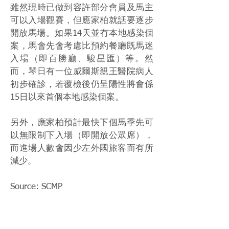
雖然現時已做到容許部分會員及馬主
可以入場觀賽，但應家柏就話要逐步
開放馬場。如果14天並冇本地感染個
案，馬會先會考慮比預約餐廳既馬迷
入場（即百勝廳、駿星匯）等。然
而，琴日有一位威爾斯親王醫院病人
初步確診，若覆檢後仍呈陽性將會係
15日以來首個本地感染個案。
另外，應家柏預計最快下個馬季先可
以無限制下入場（即開放公眾席），
而進場人數會因少左外國旅客而有所
減少。
Source: SCMP