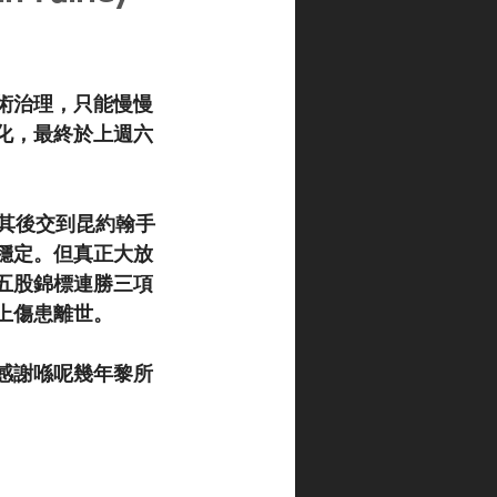
手術治理，只能慢慢
化，最終於上週六
其後交到昆約翰手
穩定。但真正大放
五股錦標連勝三項
上傷患離世。
時感謝喺呢幾年黎所