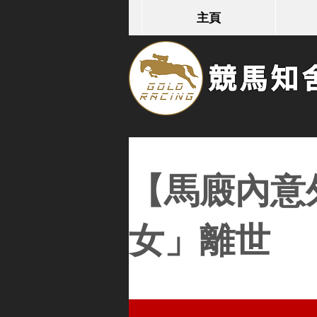
主頁
競馬知舍G
【馬廄內意
女」離世