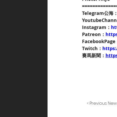
=============
Telegram公海
YoutubeChan
Instagram：
ht
Patreon：
http
FacebookPag
Twitch：
https
賽馬新聞：
http
< Previous New