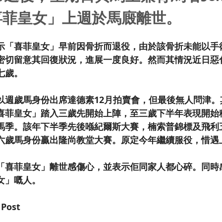
喜菲皇女」上週於馬廄離世。
rley表示「喜菲皇女」早前因骨折而退役，由於該骨折未能以
密切留意其回復狀況，進展一度良好。然而其情況近日惡
七歲。
以週歲馬身份出席達德素12月拍賣會，但最後無人問津。
喜菲皇女」踏入三歲先開始上陣，至三歲下半年表現開始
馬季。該年下半季先後喺紀爾斯大賽，楠索普錦標及飛利
六歲馬身份贏出隆尚教堂大賽。原定今年繼續服役，惜遇
rley對「喜菲皇女」離世感傷心，並表示佢同家人都心碎。同
女」嘅人。
 Post