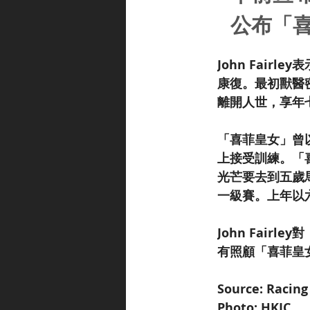
公布「
John Fai
康復。最初獸醫
離開人世，享年
「喜菲皇女」曾
上接受訓練。「
光芒要去到五歲
一級賽。上年以
John Fai
有照顧「喜菲皇
Source: Racing
Photo: HKJC