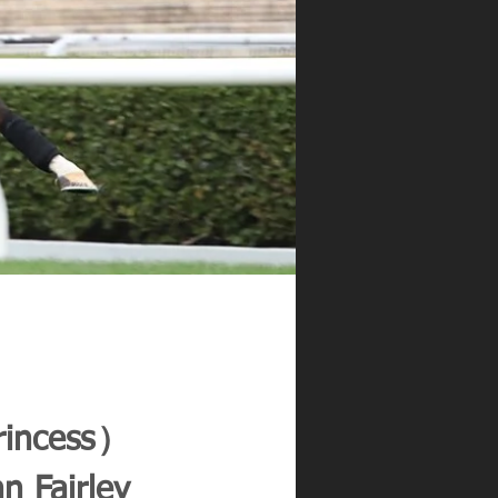
ncess）
irley