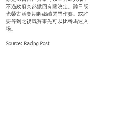
不過政府突然撒回有關決定。聽日既
光榮古活賽期將繼續閉門作賽。或許
要等到之後既賽事先可以比番馬迷入
場。
Source: Racing Post
< Previous News
News List