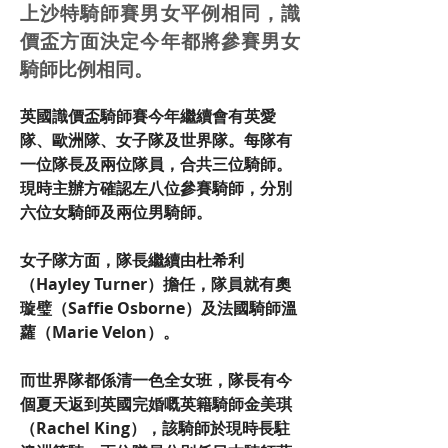
上沙特騎師賽男女平例相同，識
價盃方面決定今年都將參賽男女
騎師比例相同。
英國識價盃騎師賽今年繼續會有英愛
隊、歐洲隊、女子隊及世界隊。每隊有
一位隊長及兩位隊員，合共三位騎師。
現時主辦方確認左八位參賽騎師，分別
六位女騎師及兩位男騎師。
女子隊方面，隊長繼續由杜希利
（Hayley Turner）擔任，隊員就有奧
璇璧（Saffie Osborne）及法國騎師溫
蘿（Marie Velon）。
而世界隊都係清一色全女班，隊長有今
個夏天返到英國完婚嘅英籍騎師金美琪
（Rachel King），該騎師於現時長駐