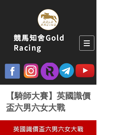
競馬知舍Gold
Racing
【騎師大賽】英國識價
盃六男六女大戰