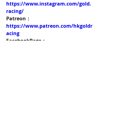
https://www.instagram.com/gold.
racing/
Patreon：
https://www.patreon.com/hkgoldr
acing
FacebookPage：
https://www.facebook.com/HKGol
dRacing
Twitch：
https://www.twitch.tv/goldenrace
賽馬新聞：
https://www.hkgoldracing.com/ne
ws-1