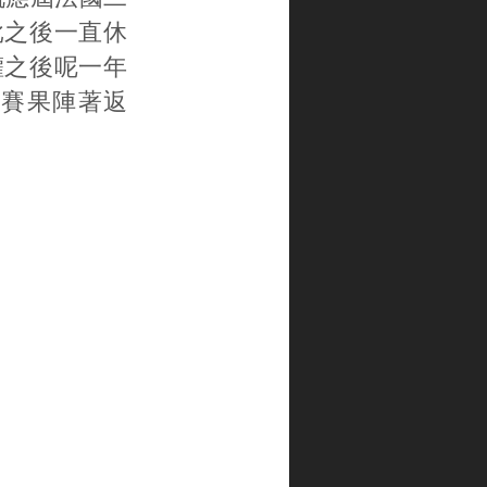
打吡之後一直休
權之後呢一年
賽果陣著返