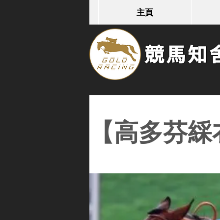
主頁
競馬知舍G
【高多芬綵