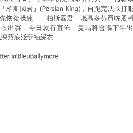
柏斯國君」(Persian King)，自跑完法國
先恢復操練。「柏斯國君」喺高多芬買咗股
綵衣出賽，今日就有宣佈，隻馬將會喺下年出
ore嘅深藍底淺藍袖綵衣。
tter @BleuBallymore