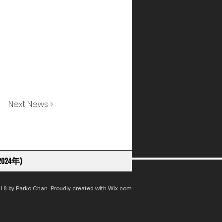
Next News >
024年)
18 by Parko Chan. Proudly created with
Wix.com