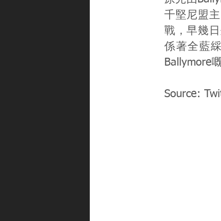
千堅尼盟主「
戰，早幾日
係著全藍
Ballym
Source: Twi