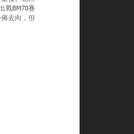
)出戰BM70賽
公佈去向，但