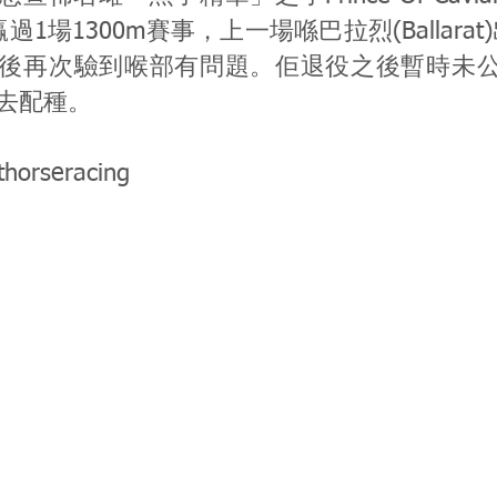
過1場1300m賽事，上一場喺巴拉烈(Ballarat
後再次驗到喉部有問題。佢退役之後暫時未
去配種。
thorseracing