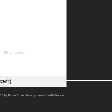
Next News >
024年)
18 by Parko Chan. Proudly created with
Wix.com