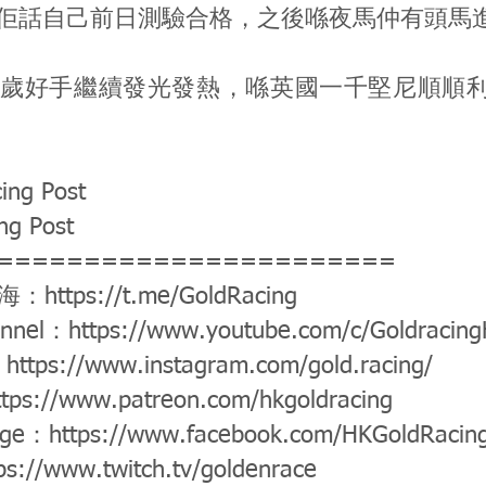
佢話自己前日測驗合格，之後喺夜馬仲有頭馬
7歲好手繼續發光發熱，喺英國一千堅尼順順
ing Post
ng Post
=======================
公海：
https://t.me/GoldRacing
annel：
https://www.youtube.com/c/Goldracin
：
https://www.instagram.com/gold.racing/
ttps://www.patreon.com/hkgoldracing
age：
https://www.facebook.com/HKGoldRacin
ps://www.twitch.tv/goldenrace