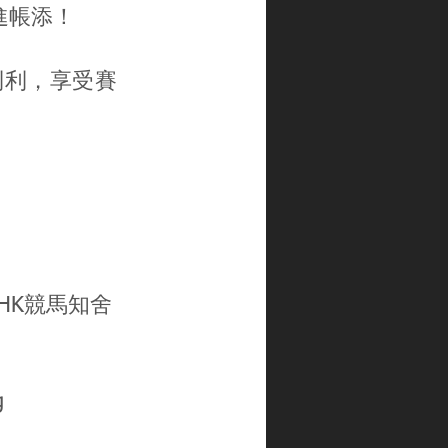
進帳添！
利利，享受賽
gHK
競馬知舍
g