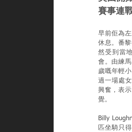
賽事連
早前佢為左
休息。番黎
然受到當地關
會。由練馬師R
歲嘅年輕小將
過一場處女馬
興奮，表示
覺。
Billy 
匹坐騎只得一