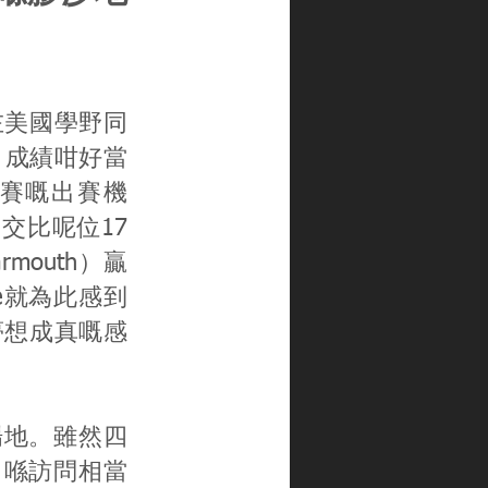
左美國學野同
。成績咁好當
經典賽嘅出賽機
將會交比呢位17
mouth）贏
ne就為此感到
夢想成真嘅感
下場地。雖然四
琴日喺訪問相當