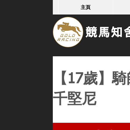
主頁
競馬知舍G
【17歲】騎師
千堅尼