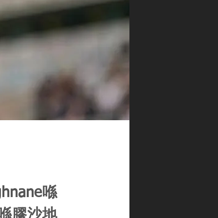
hnane喺
喺膠沙地