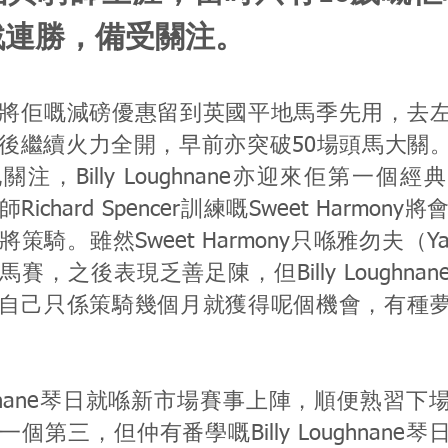
戰連勝，備受關注。
將佢嘅減磅優惠留到英國平地馬季先用，去
後繼續火力全開，早前亦突破50場頭馬大關
注，Billy Loughnane亦迎來佢第一個
ichard Spencer訓練嘅Sweet Harmony
策騎。雖然Sweet Harmony只喺雅勿夫（Yar
賽，之後表現乏善足陳，但Billy Loughna
自己只係策騎幾個月就獲得呢個機會，有種
Loughnane琴日就喺新市場賽事上陣，順便熟習
個第三，但仲有番學嘅Billy Loughnane