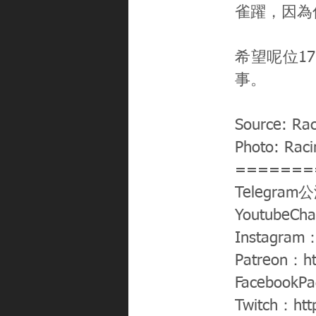
雀躍，因為
希望呢位1
事。
Source: Rac
Photo: Raci
=======
Telegram
YoutubeCh
Instagram
Patreon：
h
FacebookP
Twitch：
htt