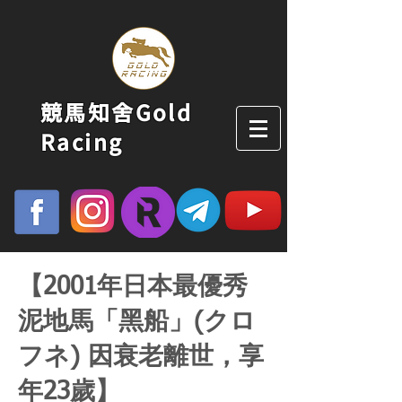
競馬知舍Gold
Racing
【2001年日本最優秀
泥地馬「黑船」(クロ
フネ) 因衰老離世，享
年23歲】