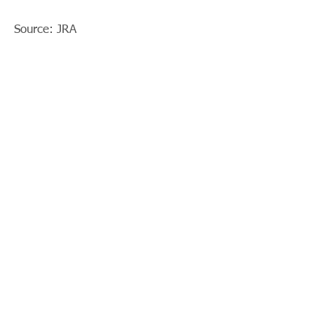
Source: JRA
< Previous News
News List
Next News >