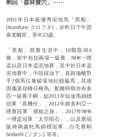
剩回「森林寶穴」⋯⋯
2001年日本最優秀泥地馬「黑船」
(Kurofune クロフネ)，於昨日下午因
衰老離世，享年23歲。
「黑船」競賽生涯中，10戰取得6
勝，當中包括兩場一級賽，NHK一哩
盃以及日本盃泥地賽，其中於日本盃
泥地賽中，中段踩油下，直路拋離對
手7個馬位兼破場地紀錄贏馬，其後
因傷退役轉任種馬。配種時期亦有多
匹一級賽子嗣，如2011年短途馬錦標
冠軍「真機伶」，2012年維多利亞一
哩賽冠軍「捕鯨之旅」，2017年NHK
一哩盃冠軍「太空殞石」，以及應屆
阪神兩歲牝馬錦標冠軍，白毛賽駒
Sodashi (ソダシ) 等等。