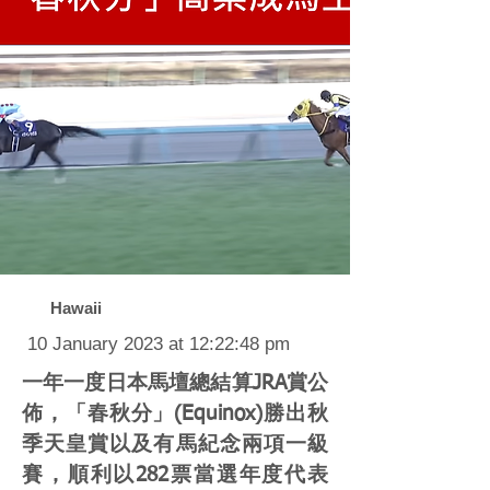
Hawaii
10 January 2023 at 12:22:48 pm
一年一度日本馬壇總結算JRA賞公
佈，「春秋分」(Equinox)勝出秋
季天皇賞以及有馬紀念兩項一級
賽，順利以282票當選年度代表