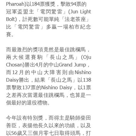
Pharoah)以184票獲獎，擊敗94票的
冠軍盃盟主「電閃驚雷」(Jun Light
Bolt)，計死數可能單純「法老茶座」
比「電閃驚雷」多贏一場柏市紀念
賽。
而最激烈的獎項竟然是最佳跳欄馬，
兩大候選賽駒「長山之馬」(Oju
Chosan)勝出4月的中山Grand Jump，
而12月的中山大障害則由Nishino
Daisy勝出，結果「長山之馬」以138
票擊敗137票的Nishino Daisy，以1票
之差再次當選最佳跳欄馬，也算是一
個最好的退役禮物。
今年設有特別獎，而得主是騎師柴田
善臣，表揚他長久以來的功績，以及
以56歲又三個月零七日取得頭馬，打