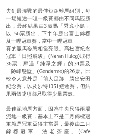
去到最混戰的最佳短距離馬組別，每
一場短途一哩一級賽都由不同馬匹勝
出，最終結果由3歲馬「秀逸小島」
以156票勝出，下半年勝出富士錦標
及一哩冠軍賽，當中一哩冠軍
賽的贏馬姿態相當亮眼。高松宮紀念
冠軍「日照飛駿」(Naran Huleg)取得
36票，壓過「純淨之輝」的34票及
「險峰懸壁」(Gendarme)的26票。比
較令人意外是「前人足跡」勝出安田
紀念賽，以及沙特1351短途賽，但結
果兩個獎項都只取得少量票數。
最佳泥地馬方面，因為中央只得兩場
泥地一級賽，基本上不是二月錦標冠
軍就是冠軍盃得主當選，最後由二月
錦標冠軍「法老茶座」(Cafe