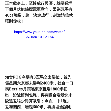
正本戲身上，至於成行與否，就要睇埋
下個月伏龍錦標冠軍意向，因為頭馬有
40分落袋，萬一決定成行，封邀請信就
唔到你收！
https://www.youtube.com/watch?
v=Ua8CGFBdZh4
知舍POG今期有3匹馬交出勝仗，首先
係星期六京都未勝利2400米，社台一口
馬Bettles月頭喺東京搵場1800米初
出，沿途留到包尾，再開個全場最快末
段追返唔少尚算吸引；今次「中1週」
返嚟關西、增程600米、再換埋金誠剛