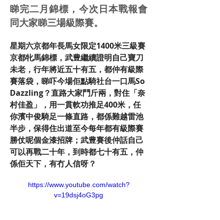
睇完二月錦標，今次日本戰報會
同大家睇三場級際賽。
星期六京都年長馬女限定1400米三級賽
京都牝馬錦標，武豊繼續證明自己寶刀
未老，行年將近五十有五，都仲有級際
賽落袋，睇吓今場佢點騎社台一口馬So 
Dazzling？直路大家鬥斤兩，對住「奈
村佳盈」，用一貫軟功推足400米，任
你濱中俊騎足一條直路，都係難越雷池
半步，保得住出道至今每年都有級際賽
勝仗呢個金漆招牌；武豊賽後仲話自己
可以再戰二十年，到時都七十有五，仲
係佢天下，有冇人信呀？
https://www.youtube.com/watch?
v=19dsj4oG3pg