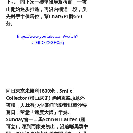
上去，同上次一樣留喺馬群後面，一落
山開始逐步推進，再沿內欄追一段，反
先對手半個馬位，幫ChatGPT賺550
分。
https://www.youtube.com/watch?
v=GIDk2SGPCsg
同日東京未勝利1600米，Smile 
Collector (橫山武史) 跑到直路頭意外
落樓，人就有少少傷但唔影響出戰沙特
賽日；留意「速度大師」半妹、
Sunday會一口馬Schnell Laufen (龐
可立)，嚟到而家先初出，沿途喺馬群中