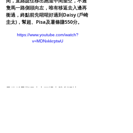
間，直路諗住移出跑道中間望空，不過
隻馬一路側頭向左，唯有移返去入邊再
衝過，終點前先啱啱好過到Daisy (戶崎
圭太)，幫超、Pisa及薯條賺550分。
https://www.youtube.com/watch?
v=MDNxkkrptwU
最後係星期日東京頭場未勝利泥地1400
米，睇吓Justify子嗣、Insel會一口馬
Roly Glory (武豊)，上場喺中山用一場
泥地1200米初出，草地一段明顯唔夠人
快，變咗喺中間位置跑，直路再開個最
快末段，跑入亞席；今次增程唔使過馬
路效果明顯好啲，一早交到前速守住第