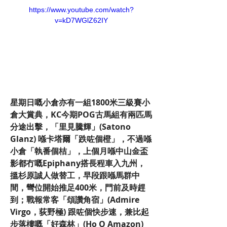
https://www.youtube.com/watch?
v=kD7WGlZ62IY
星期日嘅小倉亦有一組1800米三級賽小
倉大賞典，KC今期POG古馬組有兩匹馬
分途出擊，「里見騰輝」(Satono 
Glanz) 喺卡塔爾「跌咗個橙」，不過喺
小倉「執番個桔」，上個月喺中山金盃
影都冇嘅Epiphany搭長程車入九州，
搵杉原誠人做替工，早段跟喺馬群中
間，彎位開始推足400米，門前及時趕
到；戰報常客「頌讚角宿」(Admire 
Virgo，荻野極) 跟咗個快步速，兼比起
步落樓嘅「好森林」(Ho O Amazon) 