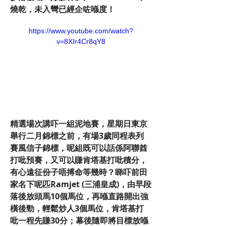
燒乾，未入彎已經企咗喺度！
https://www.youtube.com/watch?
v=8XIr4Cr8qY8
精選場次講吓一組泥地賽，星期日東京
舉行二月錦標之前，有場3歲同程表列
賽風信子錦標，呢組既可以話係阿聯酋
打吡預賽，又可以賺肯塔基打吡積分，
有心遠征份子唔搏命等幾時？睇吓前田
家名下呢匹Ramjet (三浦皇成)，由早段
落後放頭馬10個馬位，再喺直路開出強
橫後勁，輕鬆炒人3個馬位，肯塔基打
吡一程先賺30分；幕後隨即將目標放喺