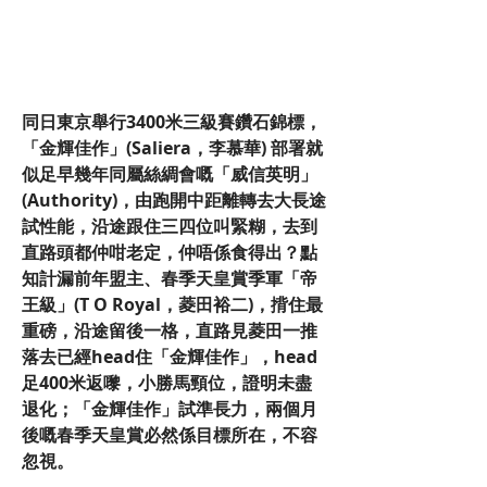
同日東京舉行3400米三級賽鑽石錦標，
「金輝佳作」(Saliera，李慕華) 部署就
似足早幾年同屬絲綢會嘅「威信英明」
(Authority)，由跑開中距離轉去大長途
試性能，沿途跟住三四位叫緊糊，去到
直路頭都仲咁老定，仲唔係食得出？點
知計漏前年盟主、春季天皇賞季軍「帝
王級」(T O Royal，菱田裕二)，揹住最
重磅，沿途留後一格，直路見菱田一推
落去已經head住「金輝佳作」，head
足400米返嚟，小勝馬頸位，證明未盡
退化；「金輝佳作」試準長力，兩個月
後嘅春季天皇賞必然係目標所在，不容
忽視。