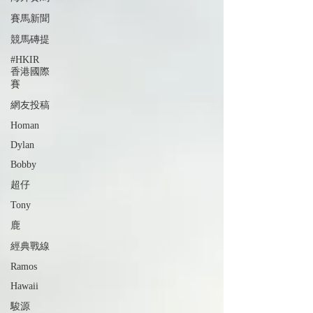
賽馬新聞
競馬磚提
#HKIR
香港國際
賽
網友投稿
Homan
Dylan
Bobby
超仔
Tony
鹿
經典戰線
Ramos
Hawaii
駿源