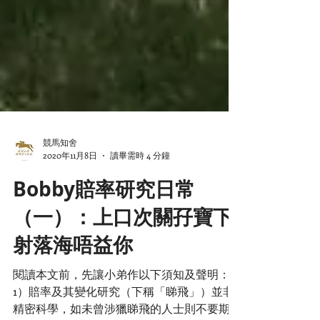
競馬知舍
2020年11月8日
讀畢需時 4 分鐘
Bobby賠率研究日常
（一）：上口次關孖寶下
射落海唔益你
閱讀本文前，先讓小弟作以下須知及聲明：
1）賠率及其變化研究（下稱「睇飛」）並非