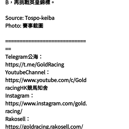
B，再挑戰英皇錦標。
Source: Tospo-keiba
Photo: 賽事截圖
============================
==
Telegram公海：
https://t.me/GoldRacing
YoutubeChannel：
https://www.youtube.com/c/Gold
racingHK競馬知舍
Instagram：
https://www.instagram.com/gold.
racing/
Rakosell：
https://goldracing.rakosell.com/