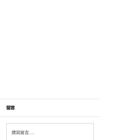
留言
撰寫留言......