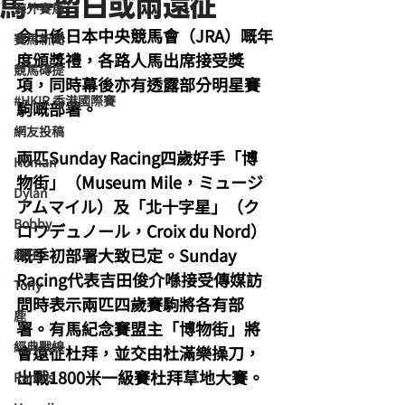
馬一留日或兩遠征
海外賽馬
今日係日本中央競馬會（JRA）嘅年
賽馬新聞
度頒獎禮，各路人馬出席接受獎
競馬磚提
項，同時幕後亦有透露部分明星賽
#HKIR 香港國際賽
駒嘅部署。
網友投稿
兩匹Sunday Racing四歲好手「博
Homan
物街」（Museum Mile，ミュージ
Dylan
アムマイル）及「北十字星」（ク
Bobby
ロワデュノール，Croix du Nord）
嘅季初部署大致已定。Sunday 
超仔
Racing代表吉田俊介喺接受傳媒訪
Tony
問時表示兩匹四歲賽駒將各有部
鹿
署。有馬紀念賽盟主「博物街」將
經典戰線
會遠征杜拜，並交由杜滿樂操刀，
出戰1800米一級賽杜拜草地大賽。
Ramos