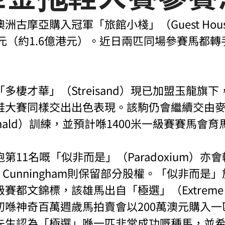
洲古摩亞購入冠軍「旅館小棧」（Guest Hou
澳元（約1.6億港元）。近日兩匹同場參賽馬都
多棲才華」（Streisand）現已加盟玉龍旗
鞋大賽同樣交出出色表現。該駒仍會繼續交由
McDonald）訓練，並預計喺1400米一級賽賽馬
第11名嘅「似非而是」（Paradoxium）亦
h Cunningham則保留部分股權。「似非而是
都文錦標，該雄馬出自「極選」（Extreme C
初喺神奇百萬週歲馬拍賣會以200萬澳元購入一
先生認為「極選」喺一匹非常成功嘅種馬，並