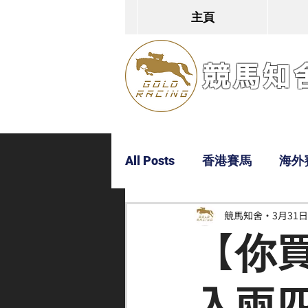
主頁
競馬知舍G
All Posts
香港賽馬
海外
競馬知舍
3月31日
Dylan
Bobby
超仔
【你
入兩