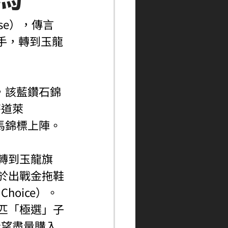
se），傳言
轉手，轉到玉龍
下，該藍鑽石錦
麥道萊
會育馬錦標上陣。
會轉到玉龍旗
」於出戰金拖鞋
hoice）。
匹「極選」子
希望盡量購入