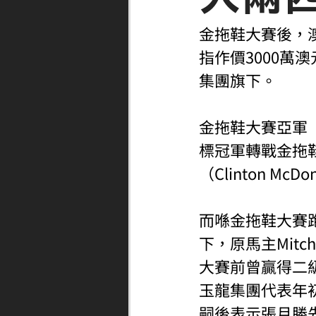
金拖鞋大賽後，澳
指作價3000萬
集團旗下。
金拖鞋大賽亞軍「
標冠軍轉戰金拖
（Clinton 
而喺金拖鞋大賽跑
下，原馬主Mitc
大賽前曾贏得二級賽
玉龍集團代表年
嗣後表示張月勝