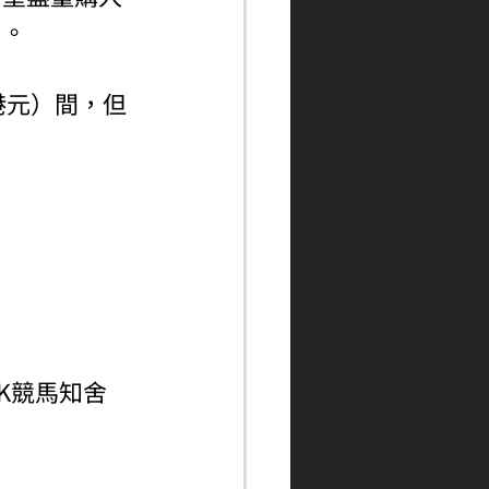
」。
萬港元）間，但
ngHK競馬知舍