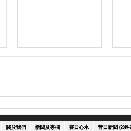
【一代名將】美國名將歐伯道
【上
離世 享年 52 歲
獲減
關於我們
新聞及專欄
賽日心水
昔日新聞 (2019-2