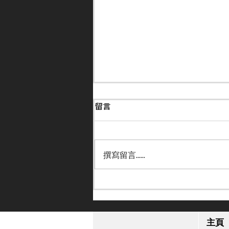
留言
撰寫留言......
【小休再戰】「格倫島」英皇
錦標感疲勞 或跟去年部署進
主頁
軍日本盃