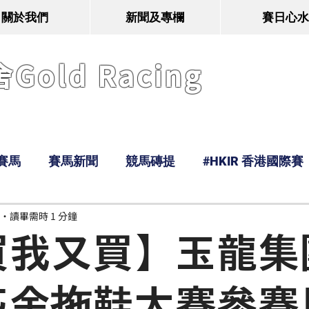
關於我們
新聞及專欄
賽日心水
old Racing
賽馬
賽馬新聞
競馬磚提
#HKIR 香港國際賽
讀畢需時 1 分鐘
Tony
鹿
經典戰線
Ramos
Hawaii
買我又買】玉龍集
匹金拖鞋大賽參賽