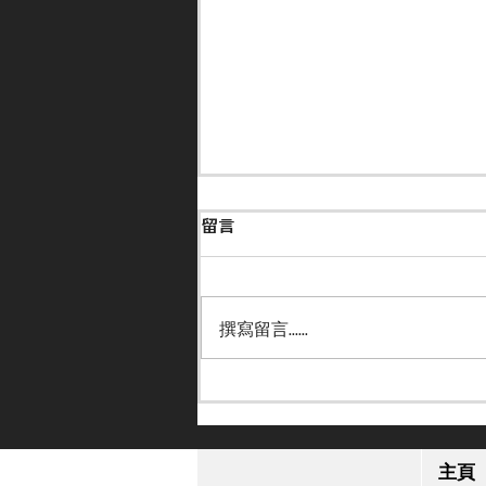
留言
撰寫留言......
【小休再戰】「格倫島」英皇
錦標感疲勞 或跟去年部署進
主頁
軍日本盃