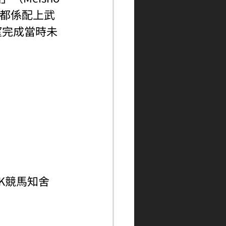
時都係配上武
望完成當時未
ngHK競馬知舍