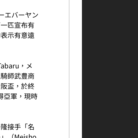
ォーエバーヤン
第一匹宣布有
駒表示有意遠
baru，メ
理騎師武豊商
大阪盃，於終
）得亞軍，現時
好隆接手「名
Meisho 