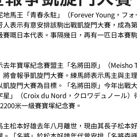
地馬王「青春永駐」（Forever Young，フ
芳人表示有意安排該駒出戰凱旋門大賽，成為
級賽嘅日本代表。事隔幾日，再有一匹日本賽
去年寶塚紀念賽盟主「名將田原」（Meisho Ta
）將會報爭凱旋門大賽。練馬師表示馬主與主
以凱旋門大賽為目標。「名將田原」今年出戰
」（Croix du Nord，クロワデュノール
2200米一級賽寶塚紀念賽。
馬主松本好雄去年八月離世，現由其長子松本
。「名將」於松本好雄年代曾安排「名將森遜」（