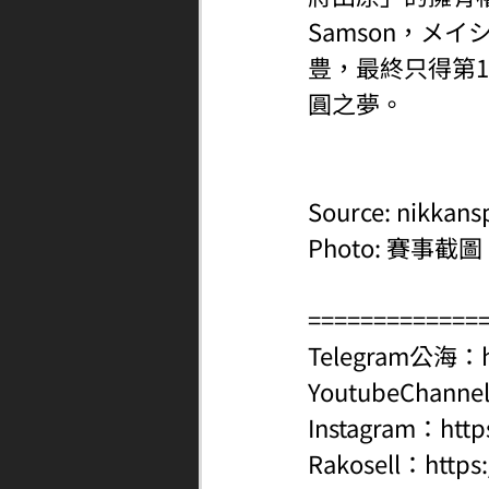
Samson，メ
豊，最終只得第
圓之夢。
Source: nikkans
Photo: 賽事截圖
=============
Telegram公海：
YoutubeChanne
Instagram：
http
Rakosell：
https