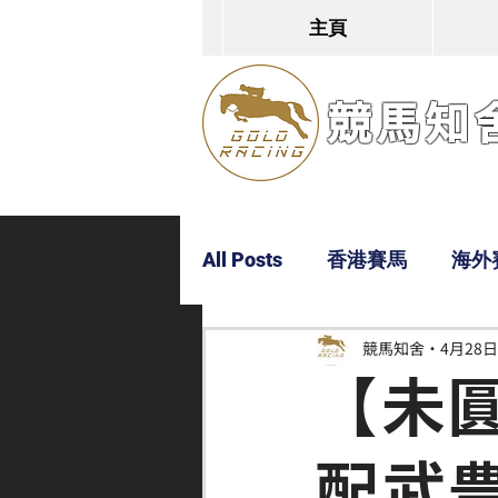
主頁
競馬知舍G
All Posts
香港賽馬
海外
競馬知舍
4月28日
Dylan
Bobby
超仔
【未
配武