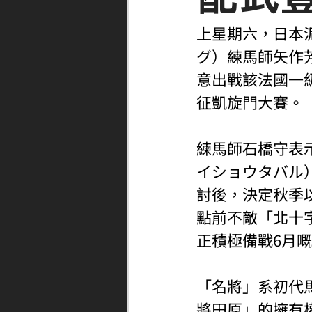
上星期六，日本泥
グ）練馬師矢作
意出戰該法國一
征凱旋門大賽。
練馬師石橋守表示
イショウタバル
討後，決定秋季
點前不敵「北十字星
正積極備戰6月嘅
「名將」系初代
將田原」的擁有權