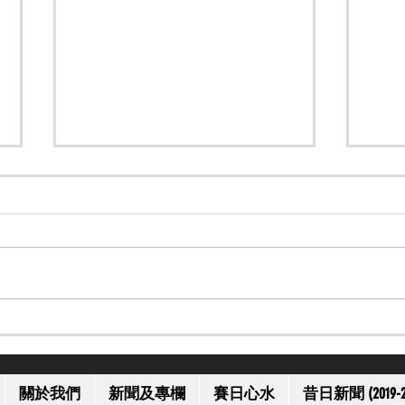
【一代名將】美國名將歐伯道
【上
離世 享年 52 歲
獲減
關於我們
新聞及專欄
賽日心水
昔日新聞 (2019-2