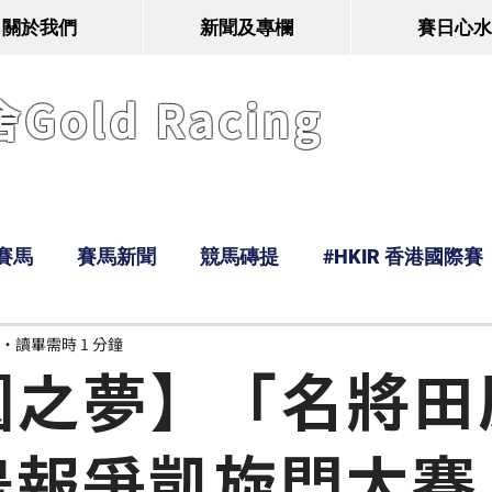
關於我們
新聞及專欄
賽日心水
old Racing
賽馬
賽馬新聞
競馬磚提
#HKIR 香港國際賽
讀畢需時 1 分鐘
Tony
鹿
經典戰線
Ramos
Hawaii
圓之夢】「名將田
豊報爭凱旋門大賽