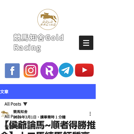
競馬知舍Gold
Racing
文章
All Posts
競馬知舍
All Posts
2020年3月1日
讀畢需時 1 分鐘
【侯爺論馬~順者得勝推
香港賽馬