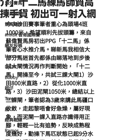
介】十二馬練馬師質高
海外賽馬
揀手貨 初出可一射入網
賽馬新聞
今次沙田賽事筆者重心為頭場4班
競馬磚提
1000米，希望順利先拔頭籌，來自
#HKIR 香港國際賽
蘇偉賢馬房初出PPG「十二馬」係
網友投稿
筆者心水推介馬。睇新馬我相信大
Homan
部分馬迷首先都係由睇落地到步後
試大閘情況再作判斷開始，「十二
Dylan
馬」開操至今，共試三課大閘1）沙
Bobby
田800米直路，2）從化1000米直
超仔
路，3）沙田泥閘1050米，總結以上
Tony
三課閘，筆者認為3歲來講此馬疆口
收斂，走起黎唔會好急燥，屬好現
鹿
象，而泥閘一課入直路亦識得用正
經典戰線
腳，輕輕一比有追勢，反映成熟程
Ramos
度幾好，勤操下馬匹狀態已起9分水