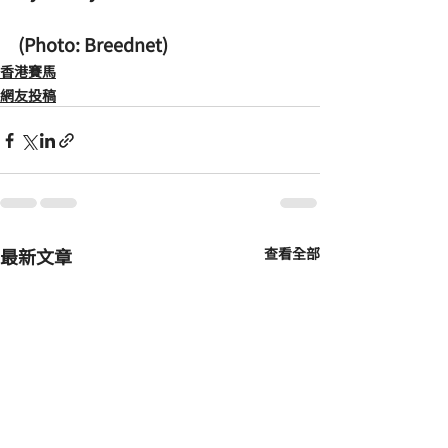
(Photo: Breednet)
香港賽馬
網友投稿
最新文章
查看全部