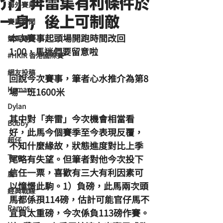
介】奔雷集有利條件於
海外賽馬
一身，後上可制敵
賽馬新聞
本次賽事起頭場開跑時間改回
競馬磚提
1:00，馬迷們要留意啦
#HKIR 香港國際賽
網友投稿
回說今次賽事，筆者心水推介為第8
Homan
場一班1600米
Dylan
其中對「奔雷」今次機會相當看
Bobby
好，此馬今個賽季至今表現反覆，
超仔
不知什麼緣故，狀態進度對比上季
Tony
尾略有失望。但筆者對他今次投下
信任一票，喜歡有三大有利因素可
鹿
以憧憬此駒。1）負磅，此馬兩次頭
經典戰線
馬都係孭114磅，估計可能官仔馬不
Ramos
宜負太重磅，今次係負113磅作賽。