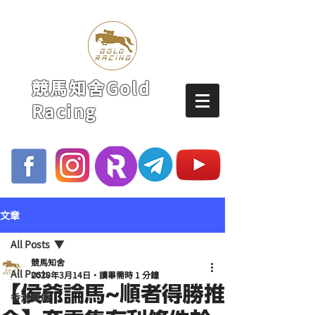
競馬知舍Gold
Racing
文章
All Posts
競馬知舍
All Posts
2020年3月14日
讀畢需時 1 分鐘
【侯爺論馬~順者得勝推
香港賽馬