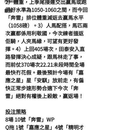
Hawaii
2）體重，上季尾接連交出贏馬或跑
得好水準為1050-1060之間，而今回
駿源
「奔雷」排位體重減返去贏馬水平
（1058磅）。3）人馬配搭，馬匹兩
次贏都係用利敬國，今次練者搵返
佢騎，人夾馬緣，可望有更好發
揮。4）上回405場次，田泰安入直
路發揮決心成疑，跟馬林走了事，
而前仗370場次22.21未段時間全場
最快冇花假。最後預計今場有「嘉
應之星」星「安騏」放前走，有偏
快正常步速形勢合適下今次「奔
雷」絕對有權後上殺敵，贏返場！
投注策略
8場 10號「奔雷」WP
Q拖 1號「嘉應之星」4號「精明才