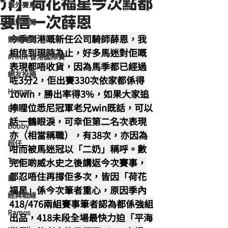
介】荷花福星今次點都
海外賽馬
要信一次薛恩
賽馬新聞
今季到港嘅新任公司騎師薛恩，我
競馬磚提
相信到現時為止，好多馬迷對佢嘅
#HKIR 香港國際賽
表現都唔收貨，因為馬季都已經過
網友投稿
咗3分2，佢出賽330次依家都係得
Homan
10win，勝出率得3%，如果大家追
捧哩位悉尼冠軍老兄win既話，可以
Dylan
話一鶴眼淚，可幸佢第二名次表現
Bobby
亦（相當稱職），有38次，亦因為
超仔
咁而被馬迷冠以「二奶」稱呼。數
Tony
完佢啲威水史之後講返今次賽事，
都忍唔住再撐佢多次，皆因「荷花
鹿
福星」係今次筆者重心，原因季內
經典戰線
418/476兩組賽事筆者認為都係強組
Ramos
出品，418未段全場最快力迫「平海