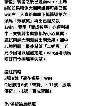
Hawaii
掌星」後者之後已經兩win，上場
476如果唔係大漏閘讓賽可能已經
駿源
win左，入直路塞塞下都衝返第六，
頭馬「眾歡笑」再出已經又執
1win，受阻「寶成智勝」亦順利補
中。賽後練者動態都好小心翼翼，
連試兩課大閘測試出閘效果，補中
心態明顯。最後希望「二奶恩」老
兄今回可以醒醒定定，win返場頭馬
唔好再令捧場客失望。
投注策略
3場 8號「荷花福星」WIN
Q配腳拖 6號「聲勢」、11號「股票
傳奇」、1號「寶成智勝」
By 侯爺論馬頻道