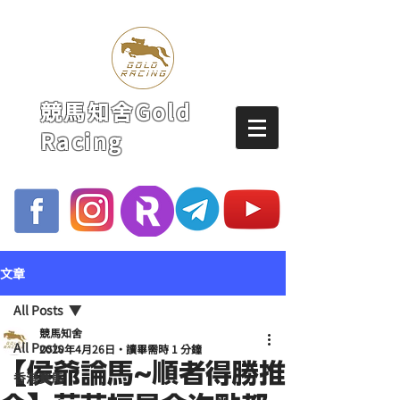
競馬知舍Gold
Racing
文章
All Posts
競馬知舍
All Posts
2020年4月26日
讀畢需時 1 分鐘
【侯爺論馬~順者得勝推
香港賽馬