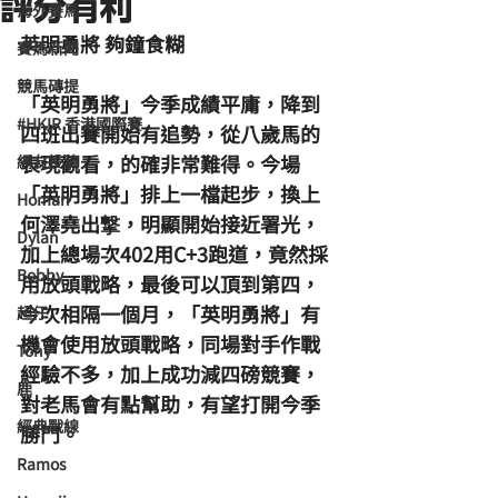
評分有利
海外賽馬
英明勇將 夠鐘食糊
賽馬新聞
競馬磚提
「英明勇將」今季成績平庸，降到
#HKIR 香港國際賽
四班出賽開始有追勢，從八歲馬的
表現觀看，的確非常難得。今場
網友投稿
「英明勇將」排上一檔起步，換上
Homan
何澤堯出撃，明顯開始接近署光，
Dylan
加上總場次402用C+3跑道，竟然採
Bobby
用放頭戰略，最後可以頂到第四，
今次相隔一個月，「英明勇將」有
超仔
機會使用放頭戰略，同場對手作戰
Tony
經驗不多，加上成功減四磅競賽，
鹿
對老馬會有點幫助，有望打開今季
經典戰線
勝門。
Ramos