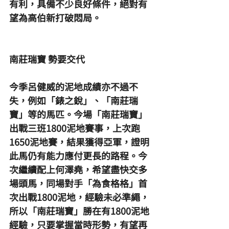
有利，具備不少良好條件，絕對有
望為高伯新打破悶局。
南莊瑞寶 勢要交代
今季呂健威的泥地成績亦不過不
失，例如「錶之銳」、「南莊瑞
寶」等的馬匹。今場「南莊瑞寶」
出戰三班1800泥地賽事，上次跑
1650泥地賽，結果獲得亞軍，證明
此馬仍有能力應付更長的路程。今
次繼續配上何澤堯，希望盡快交多
場頭馬，同場對手「為食格格」首
次出戰1800泥地，經驗未必準繩，
所以「南莊瑞寶」勝在有1800泥地
經驗，只要掌握當時形勢，有望再