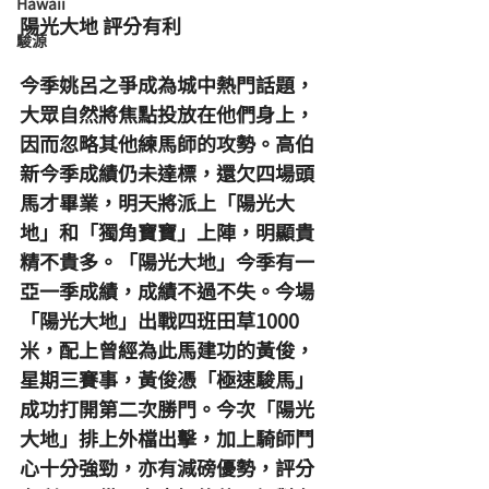
Hawaii
陽光大地 評分有利
駿源
今季姚呂之爭成為城中熱門話題，
大眾自然將焦點投放在他們身上，
因而忽略其他練馬師的攻勢。高伯
新今季成績仍未達標，還欠四場頭
馬才畢業，明天將派上「陽光大
地」和「獨角寶寶」上陣，明顯貴
精不貴多。「陽光大地」今季有一
亞一季成績，成績不過不失。今場
「陽光大地」出戰四班田草1000
米，配上曾經為此馬建功的黃俊，
星期三賽事，黃俊憑「極速駿馬」
成功打開第二次勝門。今次「陽光
大地」排上外檔出擊，加上騎師鬥
心十分強勁，亦有減磅優勢，評分